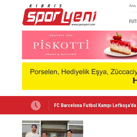
Ana 
FUT
FC Barcelona Futbol Kampı Lefkoşa’da 
“Bu formayı taşımak benim için her za