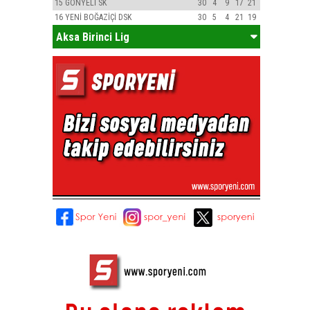
15
GÖNYELİ SK
30
4
9
17
21
16
YENİ BOĞAZİÇİ DSK
30
5
4
21
19
Aksa Birinci Lig