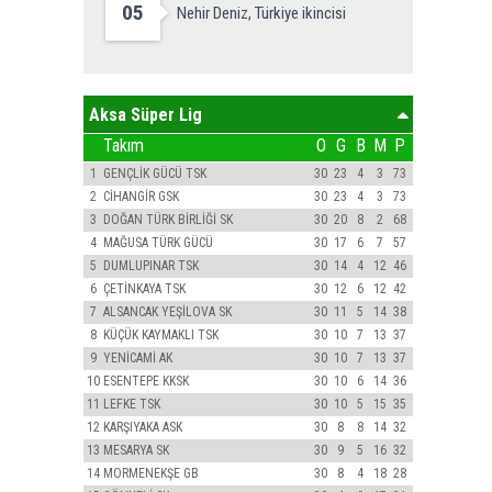
05
Nehir Deniz, Türkiye ikincisi
Aksa Süper Lig
Takım
O
G
B
M
P
1
GENÇLİK GÜCÜ TSK
30
23
4
3
73
2
CİHANGİR GSK
30
23
4
3
73
3
DOĞAN TÜRK BİRLİĞİ SK
30
20
8
2
68
4
MAĞUSA TÜRK GÜCÜ
30
17
6
7
57
5
DUMLUPINAR TSK
30
14
4
12
46
6
ÇETİNKAYA TSK
30
12
6
12
42
7
ALSANCAK YEŞİLOVA SK
30
11
5
14
38
8
KÜÇÜK KAYMAKLI TSK
30
10
7
13
37
9
YENİCAMİ AK
30
10
7
13
37
10
ESENTEPE KKSK
30
10
6
14
36
11
LEFKE TSK
30
10
5
15
35
12
KARŞIYAKA ASK
30
8
8
14
32
13
MESARYA SK
30
9
5
16
32
14
MORMENEKŞE GB
30
8
4
18
28