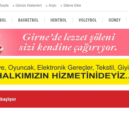
Sayfa
Günün Haberleri
Arşiv
Sitene Ekle
BOL
BASKETBOL
HENTBOL
VOLEYBOL
GÜNEY
TÜRKİYE
AVRUPA
DÜNYA
başlıyor
“B
man gurur oldu”