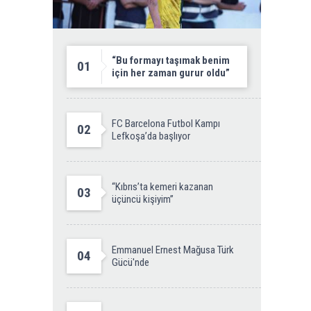
“Bu formayı taşımak benim
01
için her zaman gurur oldu”
FC Barcelona Futbol Kampı
02
Lefkoşa’da başlıyor
“Kıbrıs’ta kemeri kazanan
03
üçüncü kişiyim”
Emmanuel Ernest Mağusa Türk
04
Gücü'nde