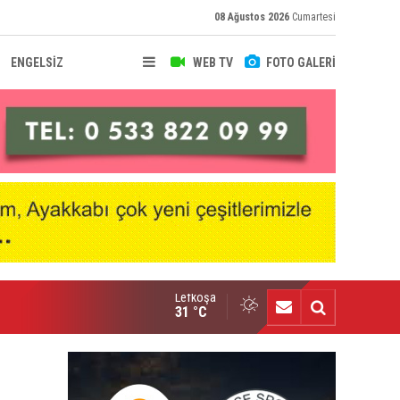
08 Ağustos 2026
Cumartesi
ENGELSİZ
WEB TV
FOTO GALERİ
Lefkoşa
u yıl tüm kupalara talibiz”
31 °C