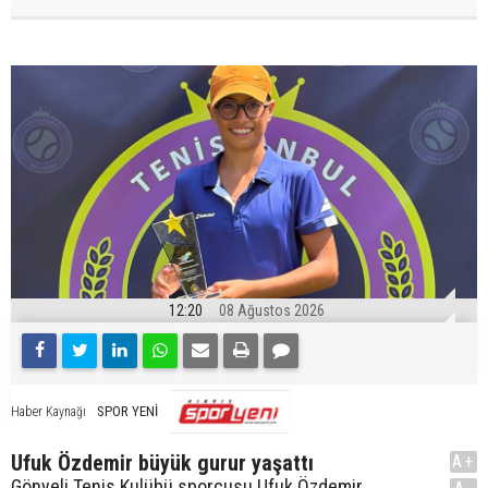
12:20
08 Ağustos 2026
SPOR YENİ
Haber Kaynağı
Ufuk Özdemir büyük gurur yaşattı
A+
Gönyeli Tenis Kulübü sporcusu Ufuk Özdemir,