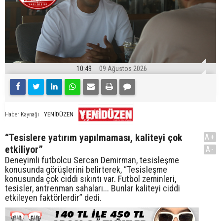
10:49
09 Ağustos 2026
YENİDÜZEN
Haber Kaynağı
“Tesislere yatırım yapılmaması, kaliteyi çok
A+
etkiliyor”
A-
Deneyimli futbolcu Sercan Demirman, tesisleşme
konusunda görüşlerini belirterek, “Tesisleşme
konusunda çok ciddi sıkıntı var. Futbol zeminleri,
tesisler, antrenman sahaları... Bunlar kaliteyi ciddi
etkileyen faktörlerdir” dedi.