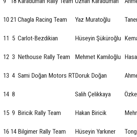
9
18
Karaduman Rally Team
Özhan Karaduman
Ahme
10
21
Chagla Racing Team
Yaz Muratoğlu
Tane
11
5
Carlot-Bezdikian
Hüseyin Şüküroğlu
Kema
12
3
Nethouse Rally Team
Mehmet Kamiloğlu
Hasa
13
4
Sami Doğan Motors RT
Doruk Doğan
Ahme
14
8
Salih Çelikkaya
Özke
15
9
Biricik Rally Team
Hakan Biricik
Mehm
16
14
Bilgimer Rally Team
Hüseyin Yarkıner
Tong