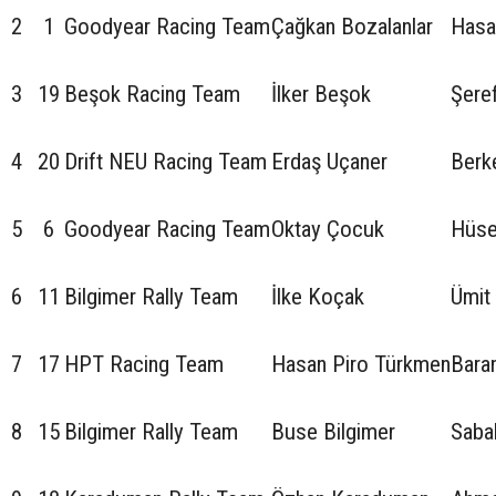
2
1
Goodyear Racing Team
Çağkan Bozalanlar
Hasa
3
19
Beşok Racing Team
İlker Beşok
Şere
4
20
Drift NEU Racing Team
Erdaş Uçaner
Berk
5
6
Goodyear Racing Team
Oktay Çocuk
Hüse
6
11
Bilgimer Rally Team
İlke Koçak
Ümit
7
17
HPT Racing Team
Hasan Piro Türkmen
Bara
8
15
Bilgimer Rally Team
Buse Bilgimer
Sabah