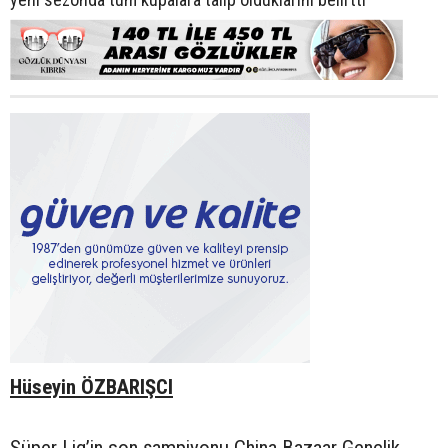
Hüseyin ÖZBARIŞCI
Süper Lig’in son şampiyonu China Bazaar Gençlik