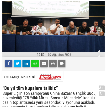
19:52
07 Ağustos 2026
SPOR YENİ
Haber Kaynağı
“Bu yıl tüm kupalara talibiz”
A+
Süper Lig’in son şampiyonu China Bazaar Gençlik Gücü,
A-
düzenlediği “75 Yıllık Miras. Sonsuz Mücadele” konulu
basın toplantısında yeni sezondaki vizyonunu açıkladı,
yeni sezonda tüm kupalara talip olduklarını belirtti