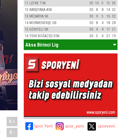
11
LEFKE TSK
30
10
5
15
35
12
KARŞIYAKA ASK
30
8
8
14
32
13
MESARYA SK
30
9
5
16
32
14
MORMENEKŞE GB
30
8
4
18
28
15
GÖNYELİ SK
30
4
9
17
21
16
YENİ BOĞAZİÇİ DSK
30
5
4
21
19
Aksa Birinci Lig
A+
.
A-