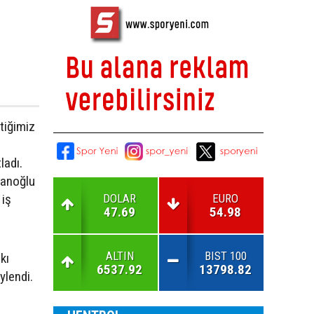
çtiğimiz
ladı.
lanoğlu
DOLAR
EURO
 iş
47.69
54.98
ALTIN
BIST 100
kı
6537.92
13798.82
öylendi.