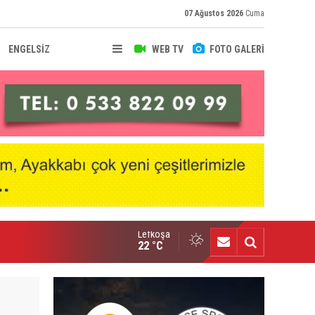
07 Ağustos 2026
Cuma
ENGELSİZ
WEB TV
FOTO GALERİ
Lefkoşa
nçlik Gücü kampa girdi
22 °C