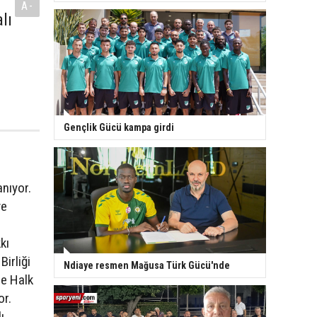
A-
lı
Gençlik Gücü kampa girdi
nıyor.
ve
kı
Birliği
Ndiaye resmen Mağusa Türk Gücü'nde
ne Halk
or.
ı