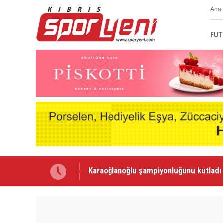
Ana 
FUT
Voleybolda transfer dönemi sürüyor