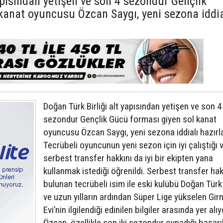
apısından yetişen ve son 4 sezondur Gençlik
kanat oyuncusu Özcan Saygı, yeni sezona iddia
Doğan Türk Birliği alt yapısından yetişen ve son 4
sezondur Gençlik Gücü forması giyen sol kanat
oyuncusu Özcan Saygı, yeni sezona iddialı hazırla
Tecrübeli oyuncunun yeni sezon için iyi çalıştığı 
serbest transfer hakkını da iyi bir ekipten yana
kullanmak istediği öğrenildi. Serbest transfer hak
bulunan tecrübeli isim ile eski kulübü Doğan Türk 
ve uzun yılların ardından Süper Lige yükselen Gir
Evi’nin ilgilendiği edinilen bilgiler arasında yer alıy
Özcan, özellikle son iki sezondur oynadığı başarıl