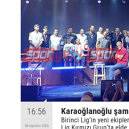
Karaoğlanoğlu şamp
16:56
Birinci Lig’in yeni ekip
Lig Kırmızı Grup’ta eld
06 Ağustos 2026