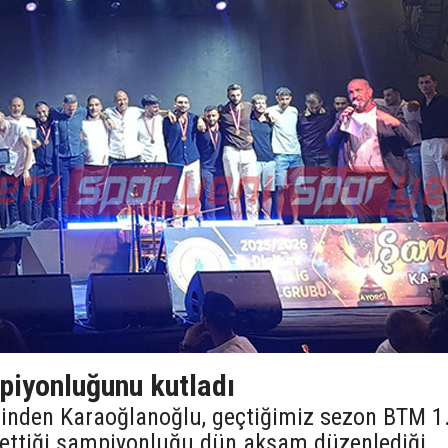
iyonluğunu kutladı
lerinden Karaoğlanoğlu, geçtiğimiz sezon BTM 1
e ettiği şampiyonluğu dün akşam düzenlediği