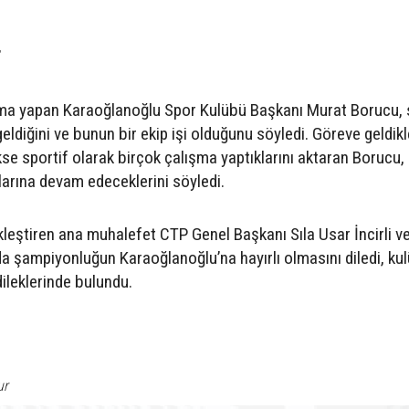
”
şma yapan Karaoğlanoğlu Spor Kulübü Başkanı Murat Borucu,
ldiğini ve bunun bir ekip işi olduğunu söyledi. Göreve geldik
se sportif olarak birçok çalışma yaptıklarını aktaran Borucu,
alarına devam edeceklerini söyledi.
eştiren ana muhalefet CTP Genel Başkanı Sıla Usar İncirli ve
a şampiyonluğun Karaoğlanoğlu’na hayırlı olmasını diledi, ku
ileklerinde bulundu.
ur