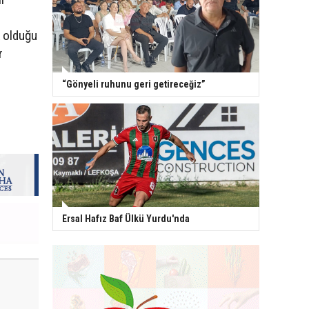
k olduğu
r
“Gönyeli ruhunu geri getireceğiz”
Ersal Hafız Baf Ülkü Yurdu'nda