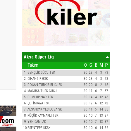
Aksa Süper Lig
Takım
O
G
B
M
P
1
GENÇLİK GÜCÜ TSK
30
23
4
3
73
2
CİHANGİR GSK
30
23
4
3
73
3
DOĞAN TÜRK BİRLİĞİ SK
30
20
8
2
68
4
MAĞUSA TÜRK GÜCÜ
30
17
6
7
57
5
DUMLUPINAR TSK
30
14
4
12
46
6
ÇETİNKAYA TSK
30
12
6
12
42
7
ALSANCAK YEŞİLOVA SK
30
11
5
14
38
8
KÜÇÜK KAYMAKLI TSK
30
10
7
13
37
9
YENİCAMİ AK
30
10
7
13
37
10
ESENTEPE KKSK
30
10
6
14
36