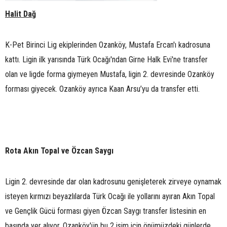
Halit Dağ
K-Pet Birinci Lig ekiplerinden Ozanköy, Mustafa Ercan'ı kadrosuna
kattı. Ligin ilk yarısında Türk Ocağı'ndan Girne Halk Evi'ne transfer
olan ve ligde forma giymeyen Mustafa, ligin 2. devresinde Ozanköy
forması giyecek. Ozanköy ayrıca Kaan Arsu’yu da transfer etti.
Rota Akın Topal ve Özcan Saygı
Ligin 2. devresinde dar olan kadrosunu genişleterek zirveye oynamak
isteyen kırmızı beyazlılarda Türk Ocağı ile yollarını ayıran Akın Topal
ve Gençlik Gücü forması giyen Özcan Saygı transfer listesinin en
başında yer alıyor. Ozanköy'ün bu 2 isim için önümüzdeki günlerde