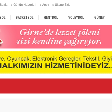
Sayfa
Günün Haberleri
Arşiv
Sitene Ekle
BOL
BASKETBOL
HENTBOL
VOLEYBOL
GÜNEY
TÜRKİYE
AVRUPA
DÜNYA
“K