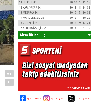
11
LEFKE TSK
30
10
5
15
35
12
KARŞIYAKA ASK
30
8
8
14
32
13
MESARYA SK
30
9
5
16
32
14
MORMENEKŞE GB
30
8
4
18
28
15
GÖNYELİ SK
30
4
9
17
21
16
YENİ BOĞAZİÇİ DSK
30
5
4
21
19
Aksa Birinci Lig
A+
A-