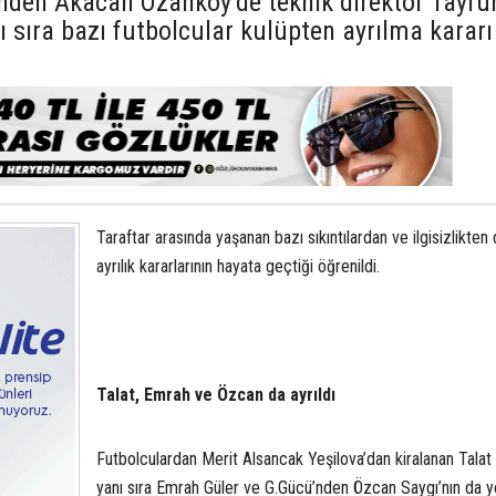
rinden Akacan Ozanköy’de teknik direktör Tayfu
nı sıra bazı futbolcular kulüpten ayrılma kararı
Taraftar arasında yaşanan bazı sıkıntılardan ve ilgisizlikten 
ayrılık kararlarının hayata geçtiği öğrenildi.
Talat, Emrah ve Özcan da ayrıldı
Futbolculardan Merit Alsancak Yeşilova’dan kiralanan Talat
yanı sıra Emrah Güler ve G.Gücü’nden Özcan Saygı’nın da y