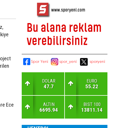
z,
kiye
roject
rilen
DOLAR
EURO
47.7
55.22
ALTIN
BIST 100
are Ece
6695.94
13811.14