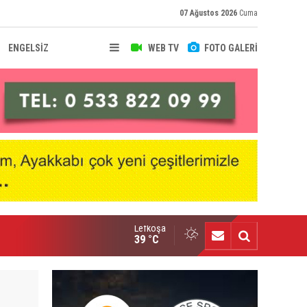
07 Ağustos 2026
Cuma
ENGELSİZ
WEB TV
FOTO GALERİ
Lefkoşa
ıbrıs’ta kemeri kazanan üçüncü kişiyim”
39 °C