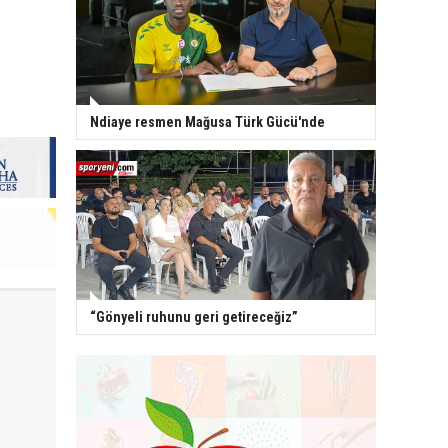
Ndiaye resmen Mağusa Türk Gücü'nde
“Gönyeli ruhunu geri getireceğiz”