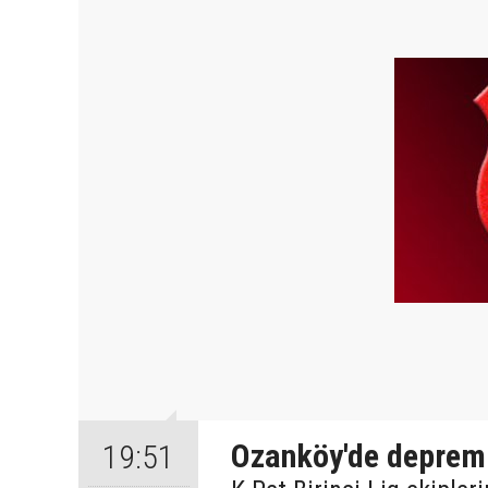
Ozanköy'de deprem
19:51