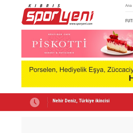
Ana 
FUT
Lefke'de Levent Eriş dönemi