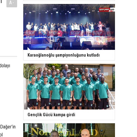
n
A-
Karaoğlanoğlu şampiyonluğunu kutladı
dolayı
Gençlik Gücü kampa girdi
 Dağer’in
ol