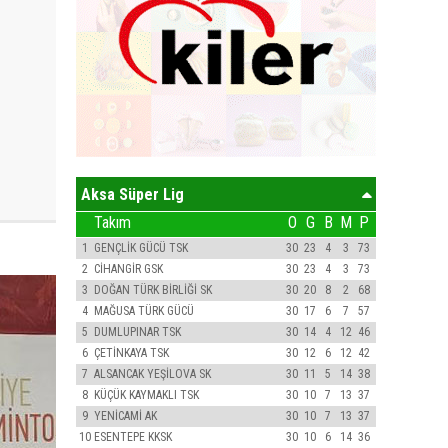
Aksa Süper Lig
Takım
O
G
B
M
P
1
GENÇLİK GÜCÜ TSK
30
23
4
3
73
2
CİHANGİR GSK
30
23
4
3
73
3
DOĞAN TÜRK BİRLİĞİ SK
30
20
8
2
68
4
MAĞUSA TÜRK GÜCÜ
30
17
6
7
57
5
DUMLUPINAR TSK
30
14
4
12
46
6
ÇETİNKAYA TSK
30
12
6
12
42
7
ALSANCAK YEŞİLOVA SK
30
11
5
14
38
8
KÜÇÜK KAYMAKLI TSK
30
10
7
13
37
9
YENİCAMİ AK
30
10
7
13
37
10
ESENTEPE KKSK
30
10
6
14
36