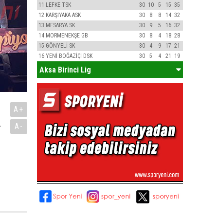
11
LEFKE TSK
30
10
5
15
35
12
KARŞIYAKA ASK
30
8
8
14
32
13
MESARYA SK
30
9
5
16
32
14
MORMENEKŞE GB
30
8
4
18
28
15
GÖNYELİ SK
30
4
9
17
21
16
YENİ BOĞAZİÇİ DSK
30
5
4
21
19
Aksa Birinci Lig
A+
.
A-