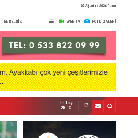
07 Ağustos 2026
Cuma
ENGELSİZ
WEB TV
FOTO GALERİ
Lefkoşa
nçlik Gücü kampa girdi
28 °C