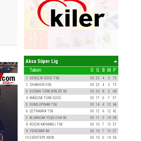
Aksa Süper Lig
Takım
O
G
B
M
P
1
GENÇLİK GÜCÜ TSK
30
23
4
3
73
2
CİHANGİR GSK
30
23
4
3
73
3
DOĞAN TÜRK BİRLİĞİ SK
30
20
8
2
68
4
MAĞUSA TÜRK GÜCÜ
30
17
6
7
57
5
DUMLUPINAR TSK
30
14
4
12
46
6
ÇETİNKAYA TSK
30
12
6
12
42
7
ALSANCAK YEŞİLOVA SK
30
11
5
14
38
8
KÜÇÜK KAYMAKLI TSK
30
10
7
13
37
9
YENİCAMİ AK
30
10
7
13
37
10
ESENTEPE KKSK
30
10
6
14
36