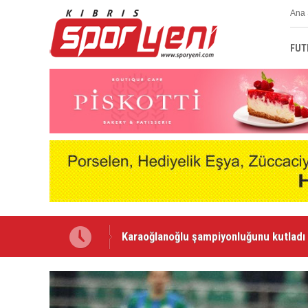
Ana 
FUT
Voleybolda transfer dönemi sürüyor