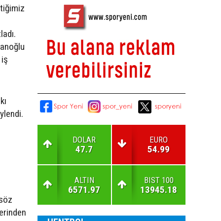
çtiğimiz
ladı.
lanoğlu
 iş
kı
öylendi.
DOLAR
EURO
47.7
54.99
ALTIN
BIST 100
6571.97
13945.18
 söz
lerinden