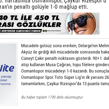
16. haftasında Osmanlıspor, Çaykur Rizespor'u
n'ın penaltı golüyle 1-0 mağlup etti.
Mücadele golsüz sona ererken, Delarge’nin Meh
Akyüz ile girdiği ikili mücadelede sonrasında ha
Cüneyt Çakır penaltı noktasını gösterdi. 90+1. da
atışı kullanan Musa Çağıran, topu filelere gönder
Osmanlıspor mücadeleyi 1-0 kazandı. Bu sonuçla
Osmanlıspor Spor Toto Süper Lig'in ilk yarısını 2
tamamlarken, Çaykur Rizespor'da 13 puanla tama
Bu haber toplam 1790 defa okunmuştur