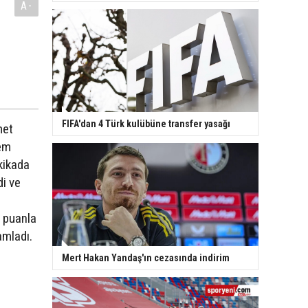
A-
FIFA'dan 4 Türk kulübüne transfer yasağı
met
kem
kikada
di ve
6 puanla
mladı.
Mert Hakan Yandaş'ın cezasında indirim