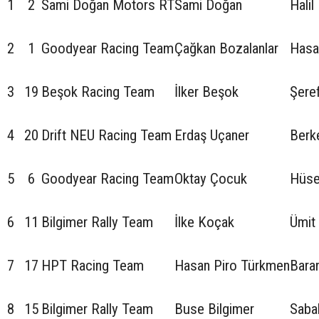
1
2
Sami Doğan Motors RT
Sami Doğan
Halil
2
1
Goodyear Racing Team
Çağkan Bozalanlar
Hasa
3
19
Beşok Racing Team
İlker Beşok
Şere
4
20
Drift NEU Racing Team
Erdaş Uçaner
Berk
5
6
Goodyear Racing Team
Oktay Çocuk
Hüse
6
11
Bilgimer Rally Team
İlke Koçak
Ümit
7
17
HPT Racing Team
Hasan Piro Türkmen
Bara
8
15
Bilgimer Rally Team
Buse Bilgimer
Sabah