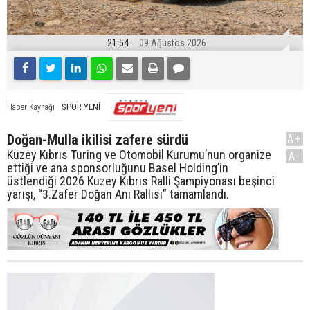
21:54
09 Ağustos 2026
SPOR YENİ
Haber Kaynağı
Doğan-Mulla ikilisi zafere sürdü
A+
Kuzey Kıbrıs Turing ve Otomobil Kurumu’nun organize
A-
ettiği ve ana sponsorluğunu Basel Holding’in
üstlendiği 2026 Kuzey Kıbrıs Ralli Şampiyonası beşinci
yarışı, “3.Zafer Doğan Anı Rallisi” tamamlandı.