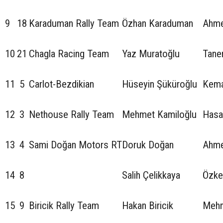
9
18
Karaduman Rally Team
Özhan Karaduman
Ahme
10
21
Chagla Racing Team
Yaz Muratoğlu
Tane
11
5
Carlot-Bezdikian
Hüseyin Şüküroğlu
Kema
12
3
Nethouse Rally Team
Mehmet Kamiloğlu
Hasa
13
4
Sami Doğan Motors RT
Doruk Doğan
Ahme
14
8
Salih Çelikkaya
Özke
15
9
Biricik Rally Team
Hakan Biricik
Mehm