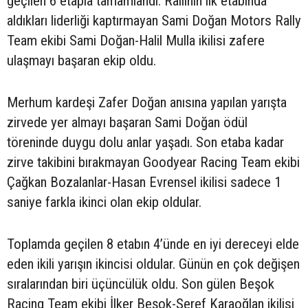
geçilen 6 etapla tamamlandı. Rallinin ilk etabında
aldıkları liderliği kaptırmayan Sami Doğan Motors Rally
Team ekibi Sami Doğan-Halil Mulla ikilisi zafere
ulaşmayı başaran ekip oldu.
Merhum kardeşi Zafer Doğan anısına yapılan yarışta
zirvede yer almayı başaran Sami Doğan ödül
töreninde duygu dolu anlar yaşadı. Son etaba kadar
zirve takibini bırakmayan Goodyear Racing Team ekibi
Çağkan Bozalanlar-Hasan Evrensel ikilisi sadece 1
saniye farkla ikinci olan ekip oldular.
Toplamda geçilen 8 etabın 4’ünde en iyi dereceyi elde
eden ikili yarışın ikincisi oldular. Günün en çok değişen
sıralarından biri üçüncülük oldu. Son gülen Beşok
Racing Team ekibi İlker Beşok-Şeref Karaoğlan ikilisi