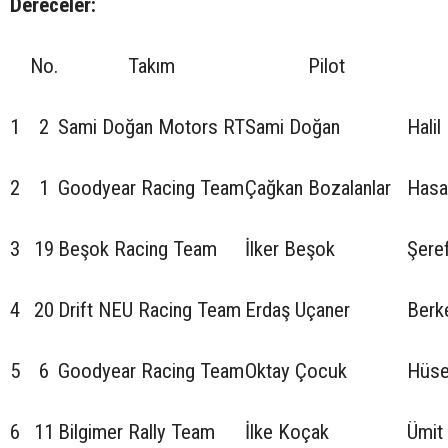
Dereceler:
No.
Takım
Pilot
1
2
Sami Doğan Motors RT
Sami Doğan
Halil
2
1
Goodyear Racing Team
Çağkan Bozalanlar
Hasa
3
19
Beşok Racing Team
İlker Beşok
Şere
4
20
Drift NEU Racing Team
Erdaş Uçaner
Berk
5
6
Goodyear Racing Team
Oktay Çocuk
Hüse
6
11
Bilgimer Rally Team
İlke Koçak
Ümit