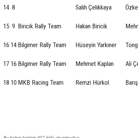
14
8
Salih Çelikkaya
Özke
15
9
Biricik Rally Team
Hakan Biricik
Mehm
16
14
Bilgimer Rally Team
Hüseyin Yarkıner
Tong
17
16
Bilgimer Rally Team
Mehmet Kaplan
Ali Ç
18
10
MKB Racing Team
Remzi Hürkol
Barış
Bu haber toplam 307 defa okunmuştur