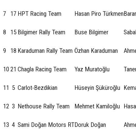
7
17
HPT Racing Team
Hasan Piro Türkmen
Bara
8
15
Bilgimer Rally Team
Buse Bilgimer
Sabah
9
18
Karaduman Rally Team
Özhan Karaduman
Ahme
10
21
Chagla Racing Team
Yaz Muratoğlu
Tane
11
5
Carlot-Bezdikian
Hüseyin Şüküroğlu
Kema
12
3
Nethouse Rally Team
Mehmet Kamiloğlu
Hasa
13
4
Sami Doğan Motors RT
Doruk Doğan
Ahme