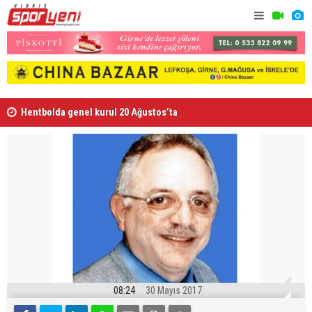
Hentbolda genel kurul 20 Ağustos’ta
Smaçlar Me
08:24
30 Mayıs 2017