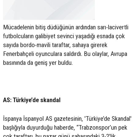
Mücadelenin bitiş düdüğünün ardından sarı-lacivertli
futbolcuların galibiyet sevinci yaşadığı esnada çok
sayıda bordo-mavili taraftar, sahaya girerek
Fenerbahçeli oyunculara saldırdı. Bu olaylar, Avrupa
basınında da geniş yer buldu.
AS: Türkiye’de skandal
İspanya İspanyol AS gazetesinin, 'Türkiye’de Skandal'
başlığıyla duyurduğu haberde, “Trabzonspor’un pek
çok taraftarı, bu pazar günü sahasındaki 3-2'lik