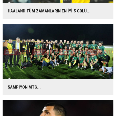
HAALAND TÜM ZAMANLARIN EN İYİ 5 GOLÜ...
ŞAMPİYON MTG...