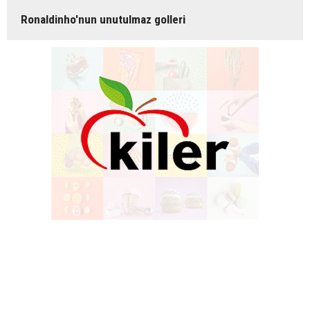
Ronaldinho'nun unutulmaz golleri