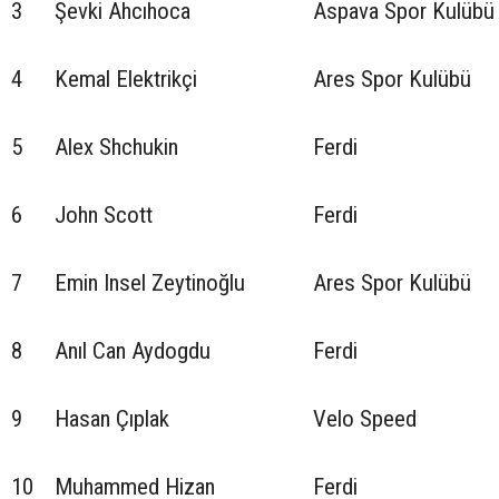
3
Şevki Ahcıhoca
Aspava Spor Kulübü
4
Kemal Elektrikçi
Ares Spor Kulübü
5
Alex Shchukin
Ferdi
6
John Scott
Ferdi
7
Emin Insel Zeytinoğlu
Ares Spor Kulübü
8
Anıl Can Aydogdu
Ferdi
9
Hasan Çıplak
Velo Speed
10
Muhammed Hizan
Ferdi