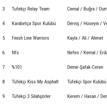
3
Tufekçi Relay Team
Cemal / Buğra / Ou
4
Karabetça Spor Kulübü
Derviş / Hüseyin / Ve
5
Finish Line Warriors
Kayla / Ali / Ahmet
6
Nfs
Nefes / Kemal / Erd
7
%101
Demir-Şafak-Ceren
8
Tüfekçi Kiss My Asphalt
Tüfekçi Spor Kulübü
9
Tüfekçi 3 Silahşörler
Kerem / Hasan / De