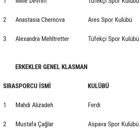
1
Mine Devrim
Tüfekçi Spor Kulübü
2
Anastasia Chernova
Ares Spor Kulübü
3
Alexandra Mehltretter
Tüfekçi Spor Kulübü
ERKEKLER GENEL KLASMAN
SIRA
SPORCU İSMİ
KULÜBÜ
1
Mahdi Alizadeh
Ferdi
2
Mustafa Çağlar
Aspava Spor Kulübü