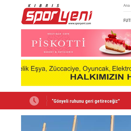
Ana 
FUT
“Gönyeli ruhunu geri getireceğiz”