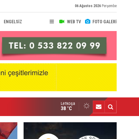
06 Ağustos 2026
Perşembe
ENGELSİZ
WEB TV
FOTO GALERİ
Lefkoşa
sal Hafız Baf Ülkü Yurdu'nda
38 °C