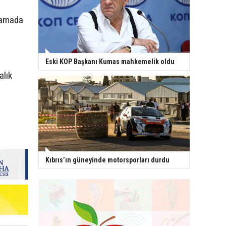
klamada
Eski KOP Başkanı Kumas mahkemelik oldu
alık
Kıbrıs’ın güneyinde motorsporları durdu