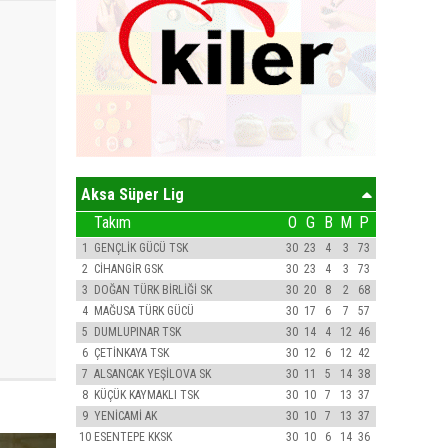
Aksa Süper Lig
Takım
O
G
B
M
P
1
GENÇLİK GÜCÜ TSK
30
23
4
3
73
2
CİHANGİR GSK
30
23
4
3
73
3
DOĞAN TÜRK BİRLİĞİ SK
30
20
8
2
68
4
MAĞUSA TÜRK GÜCÜ
30
17
6
7
57
5
DUMLUPINAR TSK
30
14
4
12
46
6
ÇETİNKAYA TSK
30
12
6
12
42
7
ALSANCAK YEŞİLOVA SK
30
11
5
14
38
8
KÜÇÜK KAYMAKLI TSK
30
10
7
13
37
9
YENİCAMİ AK
30
10
7
13
37
10
ESENTEPE KKSK
30
10
6
14
36