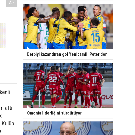
A-
Derbiyi kazandıran gol Yenicamili Peter’den
kenli
m attı.
Omonia liderliğini sürdürüyor
k
i. Kulüp
a