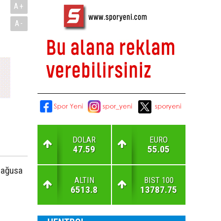
A+
A-
DOLAR
EURO
47.59
55.05
Mağusa
ALTIN
BIST 100
6513.8
13787.75