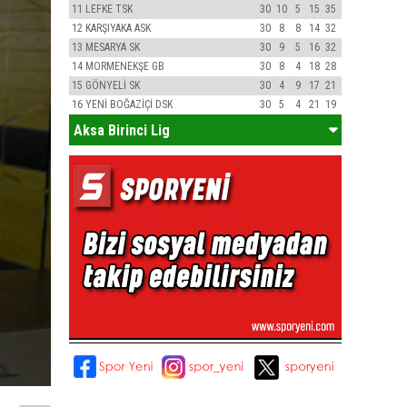
11
LEFKE TSK
30
10
5
15
35
12
KARŞIYAKA ASK
30
8
8
14
32
13
MESARYA SK
30
9
5
16
32
14
MORMENEKŞE GB
30
8
4
18
28
15
GÖNYELİ SK
30
4
9
17
21
16
YENİ BOĞAZİÇİ DSK
30
5
4
21
19
Aksa Birinci Lig