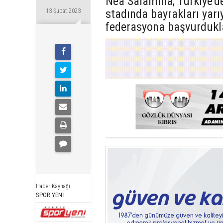
Nea Salamina, Türkiye’de
stadında bayrakları yarıy
13 Şubat 2023
federasyona başvurdukla
Haber Kaynağı
SPOR YENİ