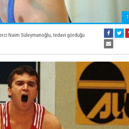
1
terci Naim Süleymanoğlu, tedavi gördüğü