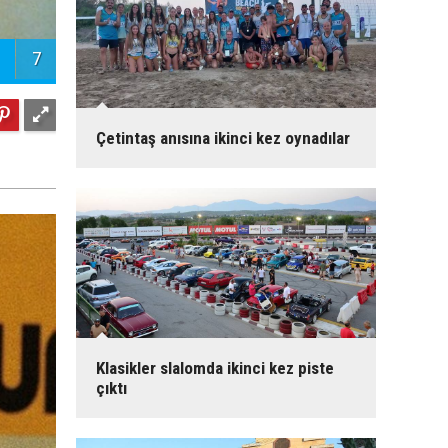
7
Çetintaş anısına ikinci kez oynadılar
Klasikler slalomda ikinci kez piste
çıktı