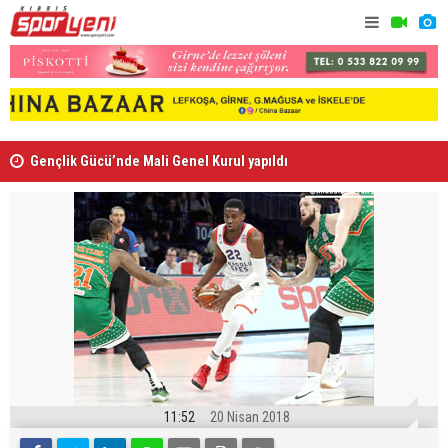
Gençlik Gücü’nde Mali Genel Kurul yapıldı
Kaymaklı h
11:52
20 Nisan 2018