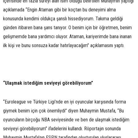
içerisinde en fazla süreyi alan isim olduğu belirtilen Muhaymin yaptığı
açıklamada “Engin Ataman gibi bir koçtan bu deneyimi alma
konusunda kendimi oldukça şanslı hissediyorum. Takıma geldiği
günden itibaren bana şans tanıyor. O benim için bir öğretmen, benim
gelişmemde bana yardımcı oluyor. Ataman, kariyerimde bana inanan
ilk kişi ve bunu sonsuza kadar hatırlayacağım” açıklamasını yaptı.
“Ulaşmak istediğim seviyeyi görebiliyorum”
“Euroleague ve Türkiye Ligi’nde en iyi oyuncular karşısında forma
giymek benim için çok önemliydi” diyen Muhaymin Mustafa, “Bu
oyuncuların birçoğu NBA seviyesinde ve ben de ulaşmak istediğim
seviyeyi görebiliyorum” ifadelerini kullandı. Röportajın sonunda
Muhaymin Mustafa’nın ESPN tarafından oluşturulan uluslararası