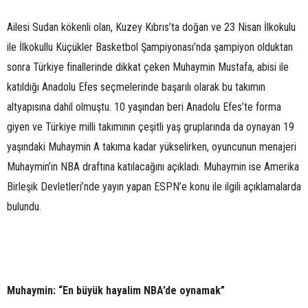
Ailesi Sudan kökenli olan, Kuzey Kıbrıs’ta doğan ve 23 Nisan İlkokulu
ile İlkokullu Küçükler Basketbol Şampiyonası’nda şampiyon olduktan
sonra Türkiye finallerinde dikkat çeken Muhaymin Mustafa, abisi ile
katıldığı Anadolu Efes seçmelerinde başarılı olarak bu takımın
altyapısına dahil olmuştu. 10 yaşından beri Anadolu Efes’te forma
giyen ve Türkiye milli takımının çeşitli yaş gruplarında da oynayan 19
yaşındaki Muhaymin A takıma kadar yükselirken, oyuncunun menajeri
Muhaymin’in NBA draftına katılacağını açıkladı. Muhaymin ise Amerika
Birleşik Devletleri’nde yayın yapan ESPN’e konu ile ilgili açıklamalarda
bulundu.
Muhaymin: “En büyük hayalim NBA’de oynamak”