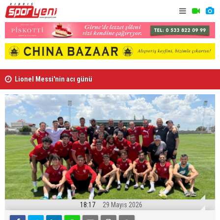
Lionel Messi'nin acı günü
Arsenal, B
18:17
29 Mayıs 2026