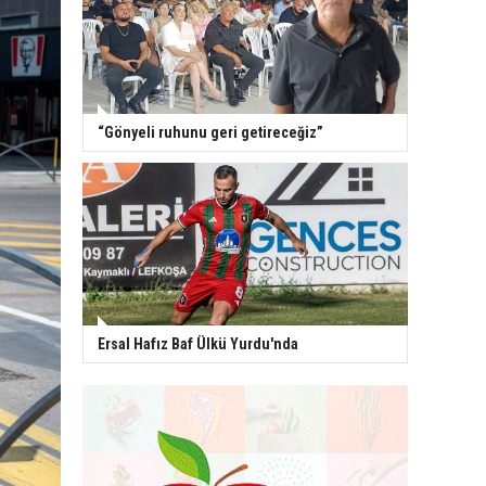
“Gönyeli ruhunu geri getireceğiz”
Ersal Hafız Baf Ülkü Yurdu'nda