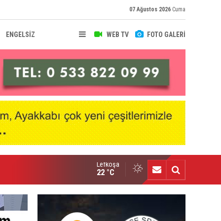
07 Ağustos 2026
Cuma
ENGELSİZ
WEB TV
FOTO GALERİ
Lefkoşa
nçlik Gücü kampa girdi
22 °C