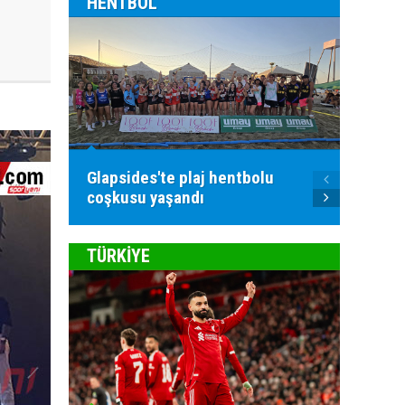
HENTBOL
Glapsides'te plaj hentbolu
Goller
coşkusu yaşandı
atılac
TÜRKİYE