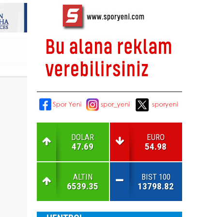
DOLAR
EURO
47.69
54.98
ALTIN
BIST 100
6539.35
13798.82