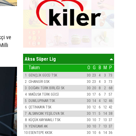
çi ve
illi
Aksa Süper Lig
Takım
O
G
B
M
P
1
GENÇLİK GÜCÜ TSK
30
23
4
3
73
2
CİHANGİR GSK
30
23
4
3
73
3
DOĞAN TÜRK BİRLİĞİ SK
30
20
8
2
68
4
MAĞUSA TÜRK GÜCÜ
30
17
6
7
57
5
DUMLUPINAR TSK
30
14
4
12
46
6
ÇETİNKAYA TSK
30
12
6
12
42
7
ALSANCAK YEŞİLOVA SK
30
11
5
14
38
8
KÜÇÜK KAYMAKLI TSK
30
10
7
13
37
9
YENİCAMİ AK
30
10
7
13
37
10
ESENTEPE KKSK
30
10
6
14
36