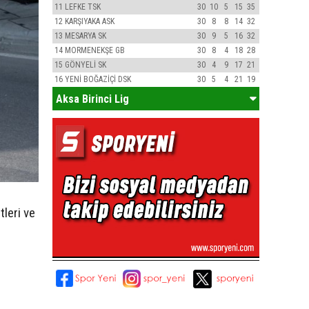
11
LEFKE TSK
30
10
5
15
35
12
KARŞIYAKA ASK
30
8
8
14
32
13
MESARYA SK
30
9
5
16
32
14
MORMENEKŞE GB
30
8
4
18
28
15
GÖNYELİ SK
30
4
9
17
21
16
YENİ BOĞAZİÇİ DSK
30
5
4
21
19
Aksa Birinci Lig
tleri ve