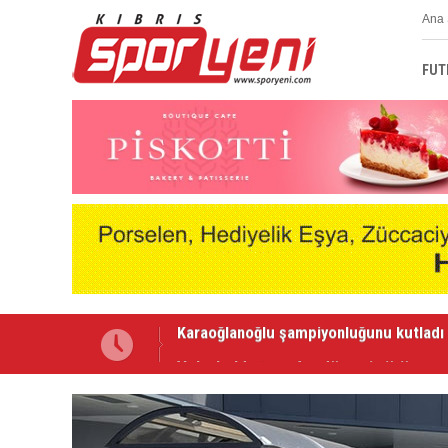
Ana 
FUT
Voleybolda transfer dönemi sürüyor