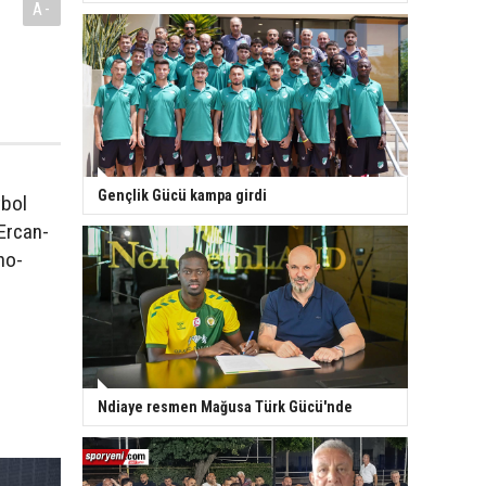
A-
Gençlik Gücü kampa girdi
tbol
Ercan-
no-
Ndiaye resmen Mağusa Türk Gücü'nde