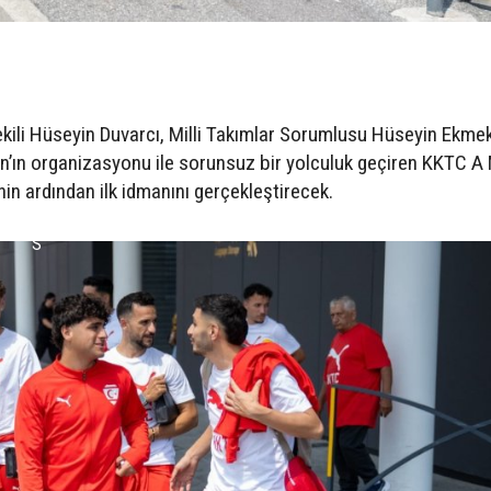
kili Hüseyin Duvarcı, Milli Takımlar Sorumlusu Hüseyin Ekmek
n’ın organizasyonu ile sorunsuz bir yolculuk geçiren KKTC A M
nin ardından ilk idmanını gerçekleştirecek.
S