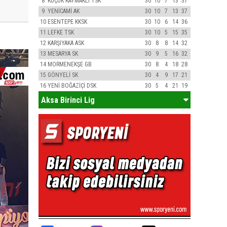
8
KÜÇÜK KAYMAKLI TSK
30
10
7
13
37
9
YENİCAMİ AK
30
10
7
13
37
10
ESENTEPE KKSK
30
10
6
14
36
11
LEFKE TSK
30
10
5
15
35
12
KARŞIYAKA ASK
30
8
8
14
32
13
MESARYA SK
30
9
5
16
32
14
MORMENEKŞE GB
30
8
4
18
28
15
GÖNYELİ SK
30
4
9
17
21
16
YENİ BOĞAZİÇİ DSK
30
5
4
21
19
Aksa Birinci Lig