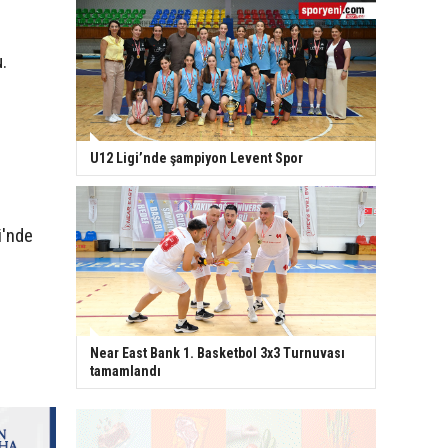
.
U12 Ligi’nde şampiyon Levent Spor
i'nde
Near East Bank 1. Basketbol 3x3 Turnuvası
tamamlandı