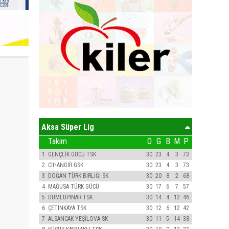
Aksa Süper Lig
Takım
O
G
B
M
P
1
GENÇLİK GÜCÜ TSK
30
23
4
3
73
2
CİHANGİR GSK
30
23
4
3
73
3
DOĞAN TÜRK BİRLİĞİ SK
30
20
8
2
68
4
MAĞUSA TÜRK GÜCÜ
30
17
6
7
57
5
DUMLUPINAR TSK
30
14
4
12
46
6
ÇETİNKAYA TSK
30
12
6
12
42
7
ALSANCAK YEŞİLOVA SK
30
11
5
14
38