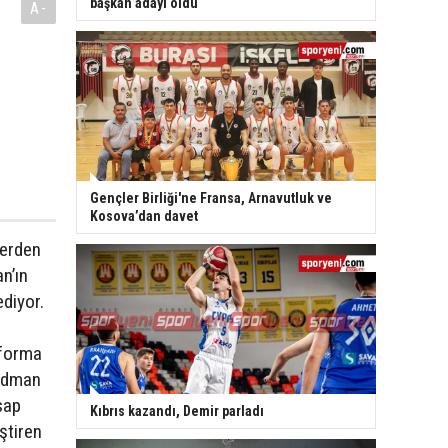
başkan adayı oldu
A-
Gençler Birliği'ne Fransa, Arnavutluk ve
Kosova’dan davet
lerden
n’ın
diyor.
 forma
 idman
sap
Kıbrıs kazandı, Demir parladı
ştiren