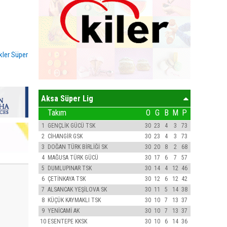
kler Süper
Aksa Süper Lig
Takım
O
G
B
M
P
1
GENÇLİK GÜCÜ TSK
30
23
4
3
73
2
CİHANGİR GSK
30
23
4
3
73
3
DOĞAN TÜRK BİRLİĞİ SK
30
20
8
2
68
4
MAĞUSA TÜRK GÜCÜ
30
17
6
7
57
5
DUMLUPINAR TSK
30
14
4
12
46
6
ÇETİNKAYA TSK
30
12
6
12
42
7
ALSANCAK YEŞİLOVA SK
30
11
5
14
38
8
KÜÇÜK KAYMAKLI TSK
30
10
7
13
37
9
YENİCAMİ AK
30
10
7
13
37
10
ESENTEPE KKSK
30
10
6
14
36