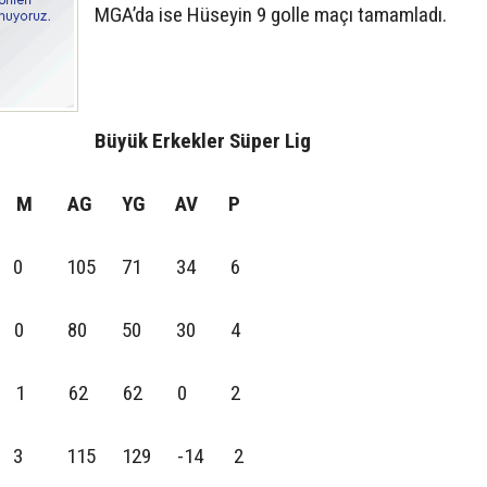
MGA’da ise Hüseyin 9 golle maçı tamamladı.
Büyük Erkekler Süper Lig
B M AG YG AV P
0 105 71 34 6
 0 0 80 50 30 4
 0 1 62 62 0 2
 115 129 -14 2