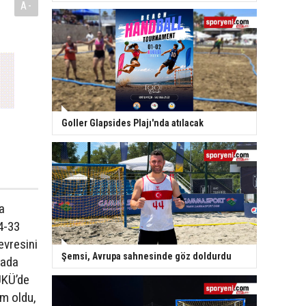
A-
Goller Glapsides Plajı'nda atılacak
a
4-33
evresini
Şemsi, Avrupa sahnesinde göz doldurdu
mada
UKÜ’de
im oldu,