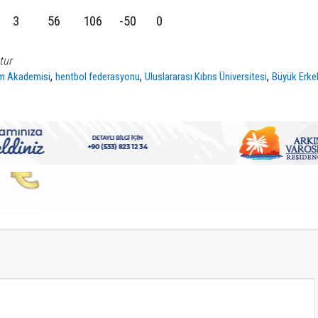
0 3 56 106 -50 0
tur
,
,
,
m Akademisi
hentbol federasyonu
Uluslararası Kıbrıs Üniversitesi
Büyük Erke
S