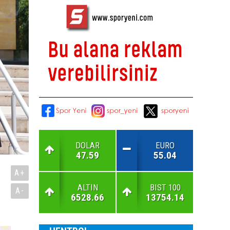
DOLAR
EURO
47.59
55.04
A+
ALTIN
BIST 100
A-
6528.66
13754.14