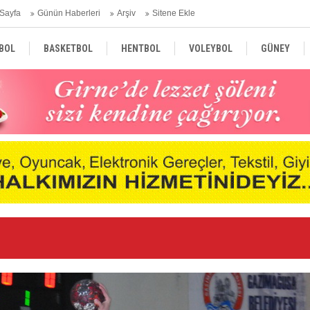
Sayfa
Günün Haberleri
Arşiv
Sitene Ekle
BOL
BASKETBOL
HENTBOL
VOLEYBOL
GÜNEY
TÜRKİYE
AVRUPA
DÜNYA
Nd