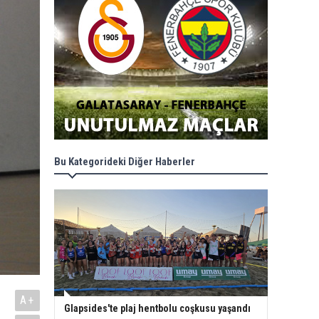
Bu Kategorideki Diğer Haberler
A+
Glapsides'te plaj hentbolu coşkusu yaşandı