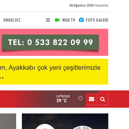
06 Ağustos 2026
Perşembe
ENGELSİZ
WEB TV
FOTO GALERİ
Lefkoşa
iaye resmen Mağusa Türk Gücü'nde
39 °C