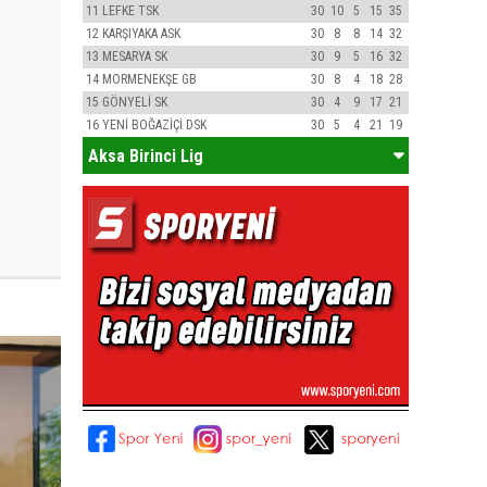
11
LEFKE TSK
30
10
5
15
35
12
KARŞIYAKA ASK
30
8
8
14
32
13
MESARYA SK
30
9
5
16
32
14
MORMENEKŞE GB
30
8
4
18
28
15
GÖNYELİ SK
30
4
9
17
21
16
YENİ BOĞAZİÇİ DSK
30
5
4
21
19
Aksa Birinci Lig