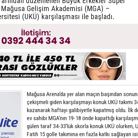
rafından düzenlenen Büyük Erkekler Süper
a Mağusa Gelişim Akademisi (MGA) –
ersitesi (UKÜ) karşılaşması ile başladı.
Mağusa Arena’da yer alan maçın başından sonun
çekişmeli giden karşılaşmayı konuk UKÜ takımı 3
kazanarak haftayı galibiyetle kapatmış oldu. İlk d
ev sahibi MGA’nın 19-18 önde kapattığı karşılaş
gülen taraf 34-33’lük skorla konuk UKÜ olurken, 
Fatih 15 golle takımına en fazla katkı sağlayan is