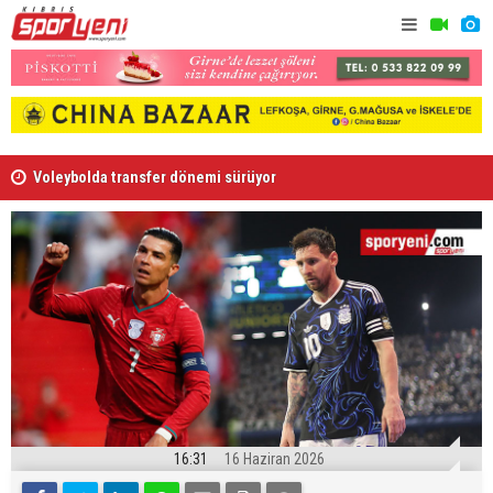
Voleybolda transfer dönemi sürüyor
Gençlik Gü
16:31
16 Haziran 2026