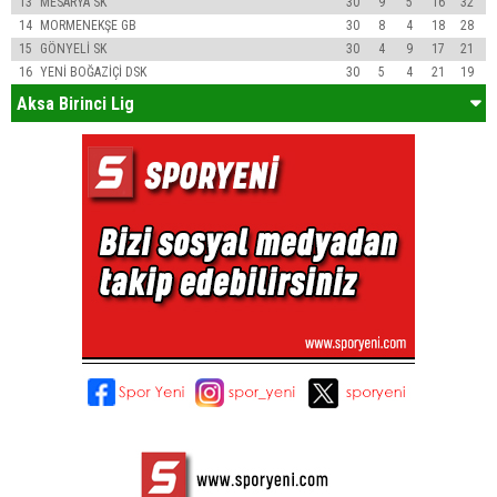
13
MESARYA SK
30
9
5
16
32
14
MORMENEKŞE GB
30
8
4
18
28
15
GÖNYELİ SK
30
4
9
17
21
16
YENİ BOĞAZİÇİ DSK
30
5
4
21
19
Aksa Birinci Lig