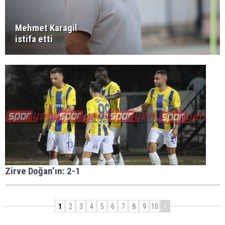
Mehmet Karagil
istifa etti
Zirve Doğan’ın: 2-1
1
2
3
4
5
6
7
8
9
10