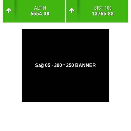
ALTIN
BIST 100
6554.38
13765.88
Sağ 05 - 300 * 250 BANNER