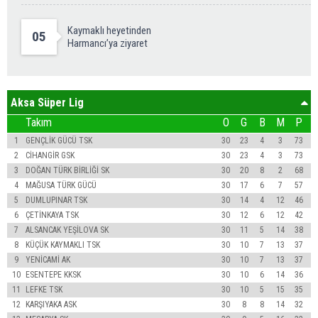
Kaymaklı heyetinden
05
Harmancı’ya ziyaret
Aksa Süper Lig
Takım
O
G
B
M
P
1
GENÇLİK GÜCÜ TSK
30
23
4
3
73
2
CİHANGİR GSK
30
23
4
3
73
3
DOĞAN TÜRK BİRLİĞİ SK
30
20
8
2
68
4
MAĞUSA TÜRK GÜCÜ
30
17
6
7
57
5
DUMLUPINAR TSK
30
14
4
12
46
6
ÇETİNKAYA TSK
30
12
6
12
42
7
ALSANCAK YEŞİLOVA SK
30
11
5
14
38
8
KÜÇÜK KAYMAKLI TSK
30
10
7
13
37
9
YENİCAMİ AK
30
10
7
13
37
10
ESENTEPE KKSK
30
10
6
14
36
11
LEFKE TSK
30
10
5
15
35
12
KARŞIYAKA ASK
30
8
8
14
32