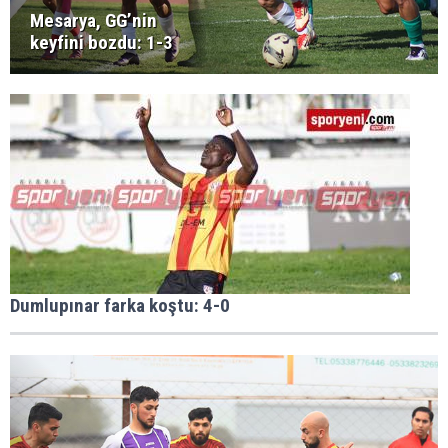
Mesarya, GG’nin
keyfini bozdu: 1-3
Dumlupınar farka koştu: 4-0