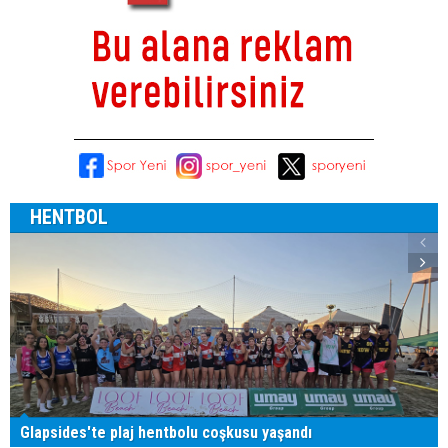
HENTBOL
Glapsides'te plaj hentbolu coşkusu yaşandı