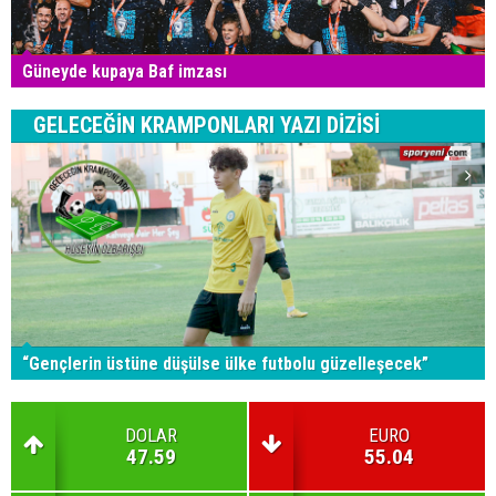
Güneyde kupaya Baf imzası
GELECEĞİN KRAMPONLARI YAZI DİZİSİ
“Gençlerin üstüne düşülse ülke futbolu güzelleşecek”
DOLAR
EURO
47.59
55.04