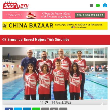
Emmanuel Ernest Mağusa Türk Gücü'nde
Nehir Deniz
11:09
14 Aralık 2022