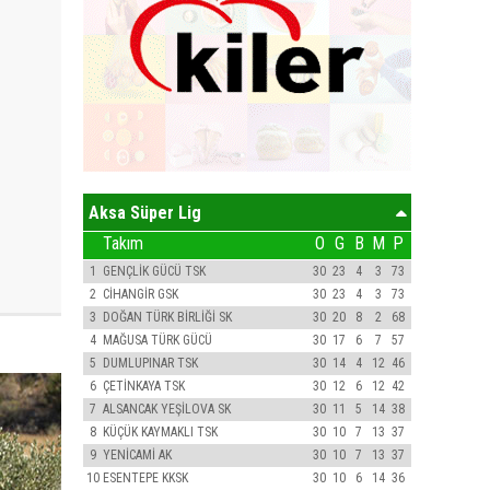
Aksa Süper Lig
Takım
O
G
B
M
P
1
GENÇLİK GÜCÜ TSK
30
23
4
3
73
2
CİHANGİR GSK
30
23
4
3
73
3
DOĞAN TÜRK BİRLİĞİ SK
30
20
8
2
68
4
MAĞUSA TÜRK GÜCÜ
30
17
6
7
57
5
DUMLUPINAR TSK
30
14
4
12
46
6
ÇETİNKAYA TSK
30
12
6
12
42
7
ALSANCAK YEŞİLOVA SK
30
11
5
14
38
8
KÜÇÜK KAYMAKLI TSK
30
10
7
13
37
9
YENİCAMİ AK
30
10
7
13
37
10
ESENTEPE KKSK
30
10
6
14
36