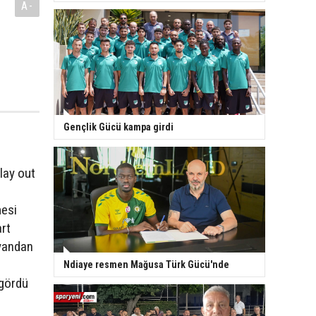
A-
Gençlik Gücü kampa girdi
play out
mesi
art
 yandan
Ndiaye resmen Mağusa Türk Gücü'nde
 gördü