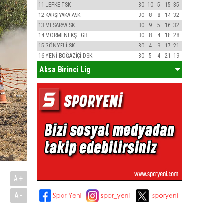
11
LEFKE TSK
30
10
5
15
35
12
KARŞIYAKA ASK
30
8
8
14
32
13
MESARYA SK
30
9
5
16
32
14
MORMENEKŞE GB
30
8
4
18
28
15
GÖNYELİ SK
30
4
9
17
21
16
YENİ BOĞAZİÇİ DSK
30
5
4
21
19
Aksa Birinci Lig
A+
A-