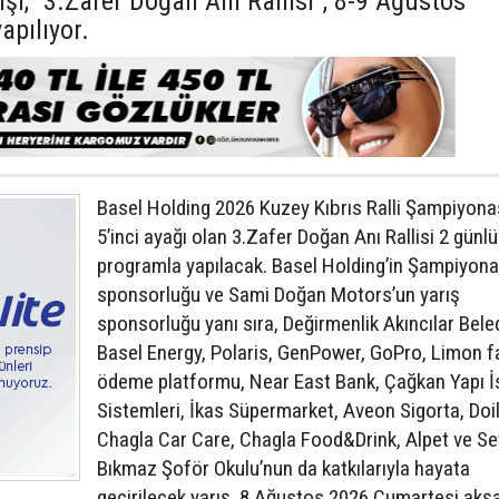
şı, “3.Zafer Doğan Anı Rallisi”, 8-9 Ağustos
apılıyor.
Basel Holding 2026 Kuzey Kıbrıs Ralli Şampiyonas
5’inci ayağı olan 3.Zafer Doğan Anı Rallisi 2 günlü
programla yapılacak. Basel Holding’in Şampiyona
sponsorluğu ve Sami Doğan Motors’un yarış
sponsorluğu yanı sıra, Değirmenlik Akıncılar Beled
Basel Energy, Polaris, GenPower, GoPro, Limon f
ödeme platformu, Near East Bank, Çağkan Yapı İ
Sistemleri, İkas Süpermarket, Aveon Sigorta, Doil
Chagla Car Care, Chagla Food&Drink, Alpet ve S
Bıkmaz Şoför Okulu’nun da katkılarıyla hayata
geçirilecek yarış, 8 Ağustos 2026 Cumartesi akş