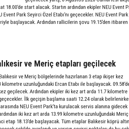
18.00’de start alacak. Startın ardından ekipler NEU Event P
NEU Event Park Seyirci Özel Etabı’nı geçecekler. NEU Event Park
eriyle başlayacak. Ardından rallicilerin şovu 19.15’den itibaren
lıkesir ve Meriç etapları geçilecek
alıkesir ve Meriç bölgelerinde hazırlanan 3 etap ikişer kez
9.8 kilometre uzunluğundaki Ercan Etabı ile başlayacak. 09.58’d
ez geçilecek. Ardından ekipler iki kez art arda 11.7 kilometre
eçecekler. İlk geçişin başlama saati 12.24 olarak belirlenirke
 arasında NEU Event Park’ta kurulacak servis alanına gidecek
n ardından iki kez art arda 13.99 kilometre uzunluğundaki Meriç
inci etap 18.13’de başlayacak. Tüm etaplar Balıkesir köprü alt
çecek şekilde ayarlandı ve yarışın seyirci noktaları da bu şek