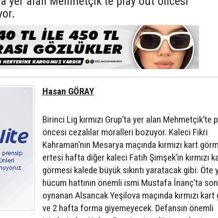
’ta yer alan Mehmetçik’te play out öncesi
yor.
Hasan GÖRAY
Birinci Lig kırmızı Grup’ta yer alan Mehmetçik’te 
öncesi cezalılar moralleri bozuyor. Kaleci Fikri
Kahraman’nın Mesarya maçında kırmızı kart gör
ertesi hafta diğer kaleci Fatih Şimşek’in kırmızı k
görmesi kalede büyük sıkıntı yaratacak gibi. Öte
hücum hattının önemli ismi Mustafa İnanç’ta son
oynanan Alsancak Yeşilova maçında kırmızı kart
ve 2 hafta forma giyemeyecek. Defansın önemli