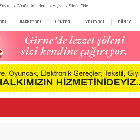
Sayfa
Günün Haberleri
Arşiv
Sitene Ekle
BOL
BASKETBOL
HENTBOL
VOLEYBOL
GÜNEY
TÜRKİYE
AVRUPA
DÜNYA
Vo