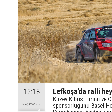
Lefkoşa’da ralli h
12:18
Kuzey Kıbrıs Turing ve 
sponsorluğunu Basel Hol
07 Ağustos 2026