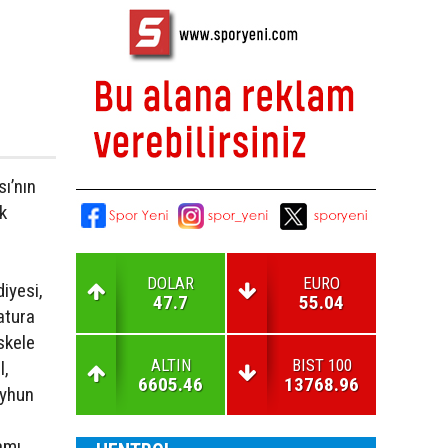
ı’nın
k
DOLAR
EURO
iyesi,
47.7
55.04
atura
skele
ALTIN
BIST 100
l,
6605.46
13768.96
eyhun
amı