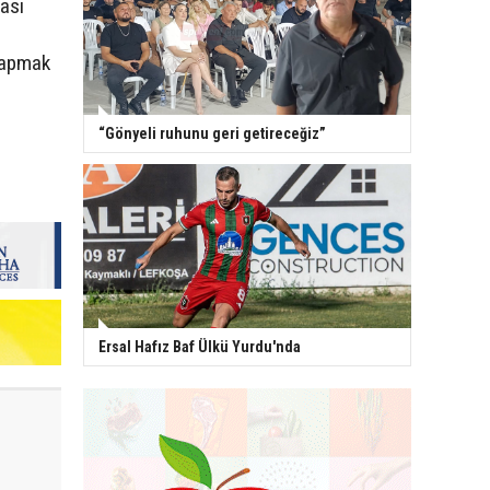
ası
yapmak
“Gönyeli ruhunu geri getireceğiz”
Ersal Hafız Baf Ülkü Yurdu'nda