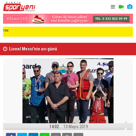
Lionel Messi'nin acı günü
Arsenal, B
14:02
13 Mayıs 2019