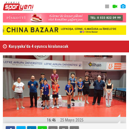
Karşıyaka'da 4 oyuncu kiralanacak
“Tesislere 
16:46
25 Mayıs 2025