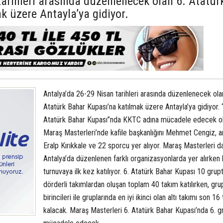
tarihleri arasında düzenlenecek olan 6. Atatür
k üzere Antayla’ya gidiyor.
Antalya’da 26-29 Nisan tarihleri arasında düzenlenecek ola
Atatürk Bahar Kupası’na katılmak üzere Antayla’ya gidiyor. 
Atatürk Bahar Kupası”nda KKTC adına mücadele edecek o
Maraş Masterleri’nde kafile başkanlığını Mehmet Cengiz, a
Eralp Kırıkkale ve 22 sporcu yer alıyor. Maraş Masterleri 
Antalya’da düzenlenen farklı organizasyonlarda yer alırken
turnuvaya ilk kez katılıyor. 6. Atatürk Bahar Kupası 10 grup
dörderli takımlardan oluşan toplam 40 takım katılırken, gru
birincileri ile gruplarında en iyi ikinci olan altı takımı son 16
kalacak. Maraş Masterleri 6. Atatürk Bahar Kupası’nda 6. g