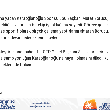
”
şma yapan Karaoğlanoğlu Spor Kulübü Başkanı Murat Borucu,
ldiğini ve bunun bir ekip işi olduğunu söyledi. Göreve geldik
se sportif olarak birçok çalışma yaptıklarını aktaran Borucu,
alarına devam edeceklerini söyledi.
eştiren ana muhalefet CTP Genel Başkanı Sıla Usar İncirli ve
a şampiyonluğun Karaoğlanoğlu’na hayırlı olmasını diledi, ku
ileklerinde bulundu.
ur