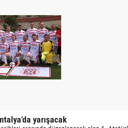
ntalya’da yarışacak