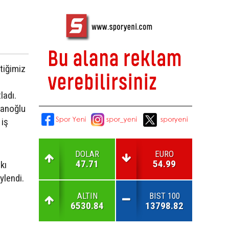
çtiğimiz
ladı.
lanoğlu
 iş
DOLAR
EURO
47.71
54.99
kı
öylendi.
ALTIN
BIST 100
6530.84
13798.82