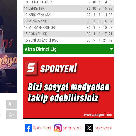
10
ESENTEPE KKSK
30
10
6
14
36
11
LEFKE TSK
30
10
5
15
35
12
KARŞIYAKA ASK
30
8
8
14
32
13
MESARYA SK
30
9
5
16
32
14
MORMENEKŞE GB
30
8
4
18
28
15
GÖNYELİ SK
30
4
9
17
21
16
YENİ BOĞAZİÇİ DSK
30
5
4
21
19
Aksa Birinci Lig
A+
.
A-