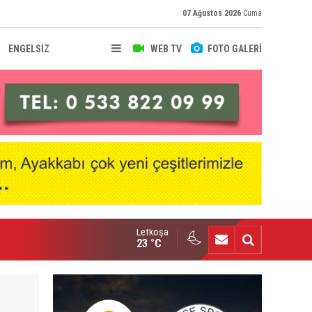
07 Ağustos 2026
Cuma
ENGELSİZ
WEB TV
FOTO GALERİ
Lefkoşa
nçlik Gücü kampa girdi
23 °C