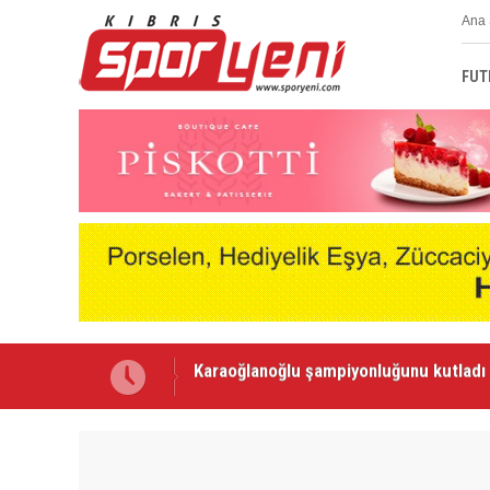
Ana 
FUT
Voleybolda transfer dönemi sürüyor