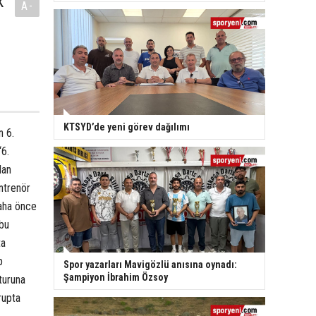
k
A-
KTSYD’de yeni görev dağılımı
n 6.
“6.
lan
ntrenör
daha önce
 bu
ta
p
Spor yazarları Mavigözlü anısına oynadı:
Şampiyon İbrahim Özsoy
 turuna
rupta