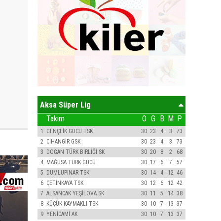
Aksa Süper Lig
Takım
O
G
B
M
P
1
GENÇLİK GÜCÜ TSK
30
23
4
3
73
2
CİHANGİR GSK
30
23
4
3
73
3
DOĞAN TÜRK BİRLİĞİ SK
30
20
8
2
68
4
MAĞUSA TÜRK GÜCÜ
30
17
6
7
57
5
DUMLUPINAR TSK
30
14
4
12
46
6
ÇETİNKAYA TSK
30
12
6
12
42
7
ALSANCAK YEŞİLOVA SK
30
11
5
14
38
8
KÜÇÜK KAYMAKLI TSK
30
10
7
13
37
9
YENİCAMİ AK
30
10
7
13
37