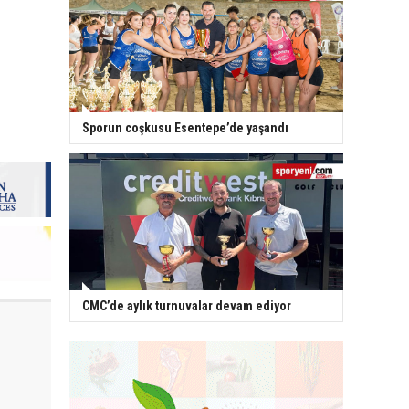
Sporun coşkusu Esentepe’de yaşandı
CMC’de aylık turnuvalar devam ediyor