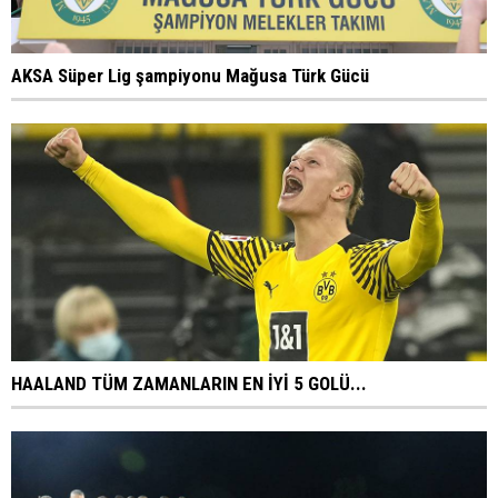
AKSA Süper Lig şampiyonu Mağusa Türk Gücü
HAALAND TÜM ZAMANLARIN EN İYİ 5 GOLÜ...