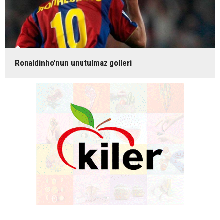
Ronaldinho'nun unutulmaz golleri