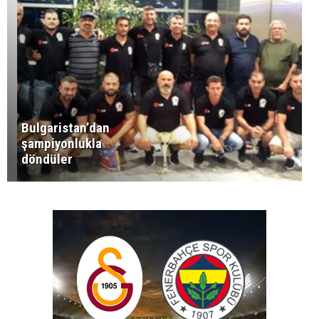
Bulgaristan’dan
şampiyonlukla
döndüler