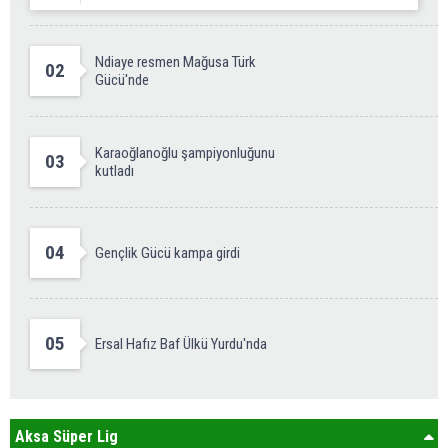
Ndiaye resmen Mağusa Türk
02
Gücü'nde
Karaoğlanoğlu şampiyonluğunu
03
kutladı
04
Gençlik Gücü kampa girdi
05
Ersal Hafız Baf Ülkü Yurdu'nda
Aksa Süper Lig