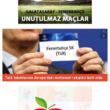
Türk takımlarının Avrupa'daki muhtemel rakipleri belli oldu