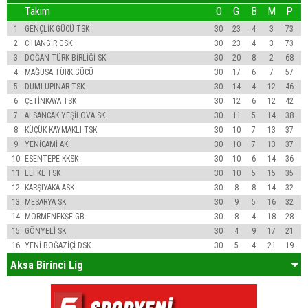
Takım
O
G
B
M
P
1
GENÇLİK GÜCÜ TSK
30
23
4
3
73
2
CİHANGİR GSK
30
23
4
3
73
3
DOĞAN TÜRK BİRLİĞİ SK
30
20
8
2
68
4
MAĞUSA TÜRK GÜCÜ
30
17
6
7
57
5
DUMLUPINAR TSK
30
14
4
12
46
6
ÇETİNKAYA TSK
30
12
6
12
42
7
ALSANCAK YEŞİLOVA SK
30
11
5
14
38
8
KÜÇÜK KAYMAKLI TSK
30
10
7
13
37
9
YENİCAMİ AK
30
10
7
13
37
10
ESENTEPE KKSK
30
10
6
14
36
11
LEFKE TSK
30
10
5
15
35
12
KARŞIYAKA ASK
30
8
8
14
32
13
MESARYA SK
30
9
5
16
32
14
MORMENEKŞE GB
30
8
4
18
28
15
GÖNYELİ SK
30
4
9
17
21
16
YENİ BOĞAZİÇİ DSK
30
5
4
21
19
Aksa Birinci Lig