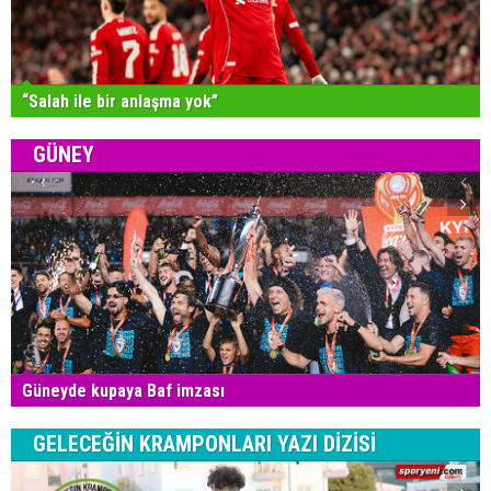
“Salah ile bir anlaşma yok”
GÜNEY
Güneyde kupaya Baf imzası
GELECEĞİN KRAMPONLARI YAZI DİZİSİ