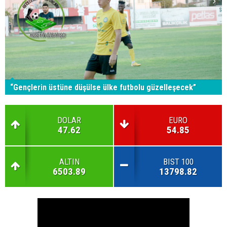
“Gençlerin üstüne düşülse ülke futbolu güzelleşecek”
DOLAR
EURO
47.62
54.85
ALTIN
BIST 100
6503.89
13798.82