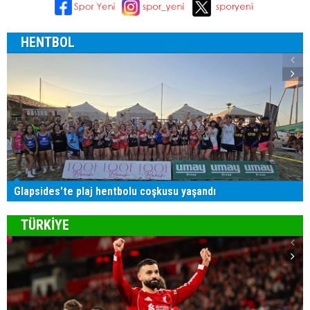
HENTBOL
Glapsides'te plaj hentbolu coşkusu yaşandı
TÜRKİYE