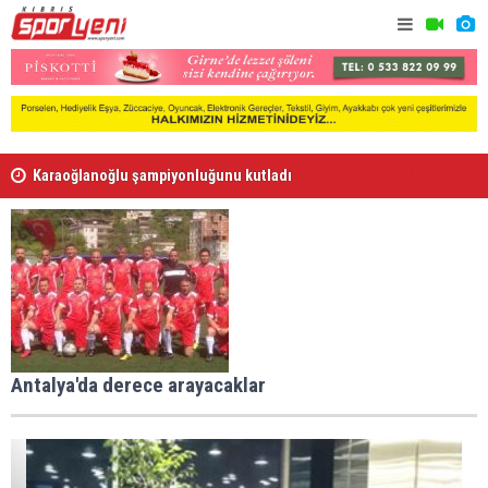
Karaoğlanoğlu şampiyonluğunu kutladı
Gençlik Gü
Voleybolda transfer dönemi sürüyor
Antalya'da derece arayacaklar