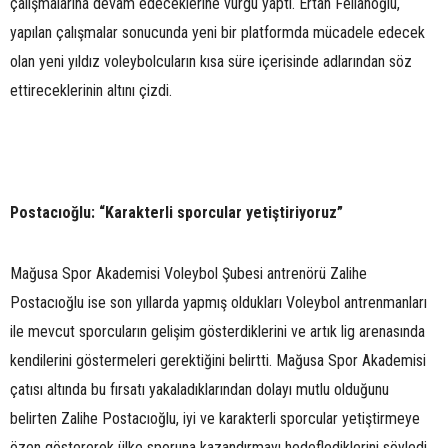
çalışmalarına devam edeceklerine vurgu yaptı. Ertan Fellahoğlu,
yapılan çalışmalar sonucunda yeni bir platformda mücadele edecek
olan yeni yıldız voleybolcuların kısa süre içerisinde adlarından söz
ettireceklerinin altını çizdi.
Postacıoğlu: “Karakterli sporcular yetiştiriyoruz”
Mağusa Spor Akademisi Voleybol Şubesi antrenörü Zalihe
Postacıoğlu ise son yıllarda yapmış oldukları Voleybol antrenmanları
ile mevcut sporcuların gelişim gösterdiklerini ve artık lig arenasında
kendilerini göstermeleri gerektiğini belirtti. Mağusa Spor Akademisi
çatısı altında bu fırsatı yakaladıklarından dolayı mutlu olduğunu
belirten Zalihe Postacıoğlu, iyi ve karakterli sporcular yetiştirmeye
özen göstererek ülke sporuna kazandırmayı hedeflediklerini söyledi.