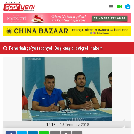
Fenerbahçe’ye İspanyol, Beşiktaş’a İsviçreli hakem
Aslanköy'de
19:13
18 Temmuz 2018