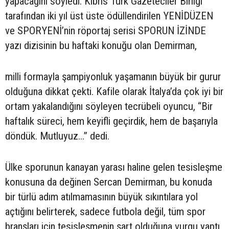
yapacağını söyledi. Kıbrıs Türk Gazeteciler Birliği
tarafından iki yıl üst üste ödüllendirilen YENİDÜZEN
ve SPORYENİ’nin röportaj serisi SPORUN İZİNDE
yazı dizisinin bu haftaki konuğu olan Demirman,
milli formayla şampiyonluk yaşamanın büyük bir gurur
olduğuna dikkat çekti. Kafile olarak İtalya’da çok iyi bir
ortam yakalandığını söyleyen tecrübeli oyuncu, “Bir
haftalık süreci, hem keyifli geçirdik, hem de başarıyla
döndük. Mutluyuz...” dedi.
Ülke sporunun kanayan yarası haline gelen tesisleşme
konusuna da değinen Sercan Demirman, bu konuda
bir türlü adım atılmamasının büyük sıkıntılara yol
açtığını belirterek, sadece futbola değil, tüm spor
branşları için tesisleşmenin şart olduğuna vurgu yaptı.