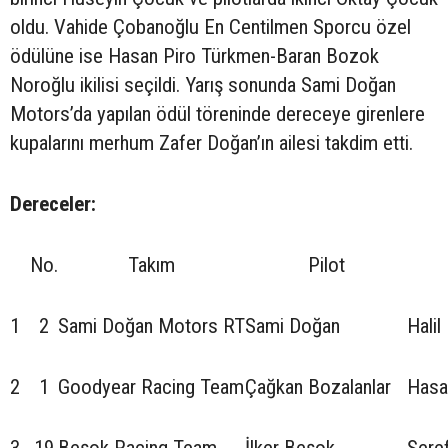
oldu. Vahide Çobanoğlu En Centilmen Sporcu özel
ödülüne ise Hasan Piro Türkmen-Baran Bozok
Noroğlu ikilisi seçildi. Yarış sonunda Sami Doğan
Motors’da yapılan ödül töreninde dereceye girenlere
kupalarını merhum Zafer Doğan’ın ailesi takdim etti.
Dereceler:
No.
Takım
Pilot
1
2
Sami Doğan Motors RT
Sami Doğan
Halil
2
1
Goodyear Racing Team
Çağkan Bozalanlar
Hasa
3
19
Beşok Racing Team
İlker Beşok
Şere