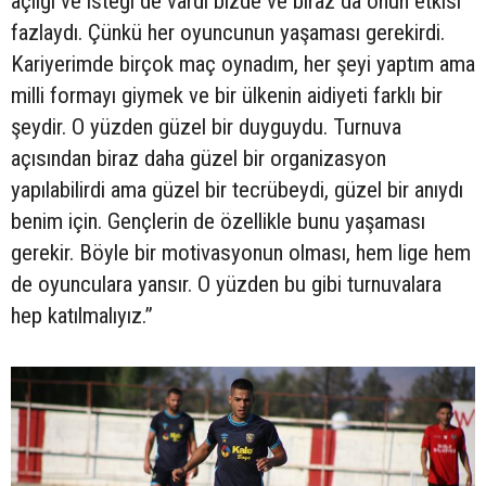
açlığı ve isteği de vardı bizde ve biraz da onun etkisi
fazlaydı. Çünkü her oyuncunun yaşaması gerekirdi.
Kariyerimde birçok maç oynadım, her şeyi yaptım ama
milli formayı giymek ve bir ülkenin aidiyeti farklı bir
şeydir. O yüzden güzel bir duyguydu. Turnuva
açısından biraz daha güzel bir organizasyon
yapılabilirdi ama güzel bir tecrübeydi, güzel bir anıydı
benim için. Gençlerin de özellikle bunu yaşaması
gerekir. Böyle bir motivasyonun olması, hem lige hem
de oyunculara yansır. O yüzden bu gibi turnuvalara
hep katılmalıyız.”