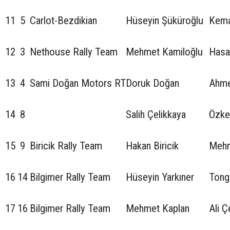
11
5
Carlot-Bezdikian
Hüseyin Şüküroğlu
Kema
12
3
Nethouse Rally Team
Mehmet Kamiloğlu
Hasa
13
4
Sami Doğan Motors RT
Doruk Doğan
Ahme
14
8
Salih Çelikkaya
Özke
15
9
Biricik Rally Team
Hakan Biricik
Mehm
16
14
Bilgimer Rally Team
Hüseyin Yarkıner
Tong
17
16
Bilgimer Rally Team
Mehmet Kaplan
Ali Ç