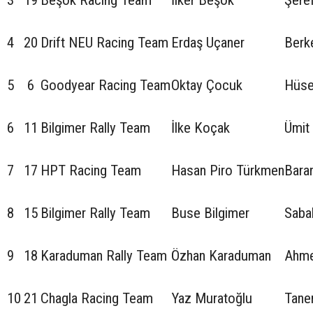
4
20
Drift NEU Racing Team
Erdaş Uçaner
Berk
5
6
Goodyear Racing Team
Oktay Çocuk
Hüse
6
11
Bilgimer Rally Team
İlke Koçak
Ümit
7
17
HPT Racing Team
Hasan Piro Türkmen
Bara
8
15
Bilgimer Rally Team
Buse Bilgimer
Sabah
9
18
Karaduman Rally Team
Özhan Karaduman
Ahme
10
21
Chagla Racing Team
Yaz Muratoğlu
Tane