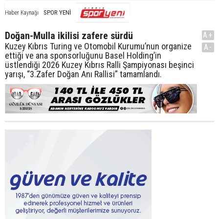
SPOR YENİ
Haber Kaynağı
Doğan-Mulla ikilisi zafere sürdü
A+
Kuzey Kıbrıs Turing ve Otomobil Kurumu’nun organize
A-
ettiği ve ana sponsorluğunu Basel Holding’in
üstlendiği 2026 Kuzey Kıbrıs Ralli Şampiyonası beşinci
yarışı, “3.Zafer Doğan Anı Rallisi” tamamlandı.