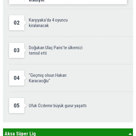
Karşıyaka'da 4 oyuncu
02
kiralanacak
Doğukan Ulaç Paris'te ülkemizi
03
temsil etti
"Geçmiş olsun Hakan
04
Karacaoğlu"
05
Ufuk Özdemir büyük gurur yaşattı
Aksa Süper Lig