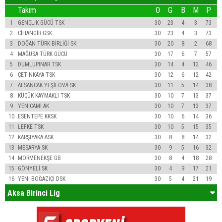
Takım
O
G
B
M
P
1
GENÇLİK GÜCÜ TSK
30
23
4
3
73
2
CİHANGİR GSK
30
23
4
3
73
3
DOĞAN TÜRK BİRLİĞİ SK
30
20
8
2
68
4
MAĞUSA TÜRK GÜCÜ
30
17
6
7
57
5
DUMLUPINAR TSK
30
14
4
12
46
6
ÇETİNKAYA TSK
30
12
6
12
42
7
ALSANCAK YEŞİLOVA SK
30
11
5
14
38
8
KÜÇÜK KAYMAKLI TSK
30
10
7
13
37
9
YENİCAMİ AK
30
10
7
13
37
10
ESENTEPE KKSK
30
10
6
14
36
11
LEFKE TSK
30
10
5
15
35
12
KARŞIYAKA ASK
30
8
8
14
32
13
MESARYA SK
30
9
5
16
32
14
MORMENEKŞE GB
30
8
4
18
28
15
GÖNYELİ SK
30
4
9
17
21
16
YENİ BOĞAZİÇİ DSK
30
5
4
21
19
Aksa Birinci Lig