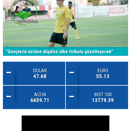
“Gençlerin üstüne düşülse ülke futbolu güzelleşecek”
DOLAR
EURO
47.68
55.13
ALTIN
BIST 100
6659.71
13779.39