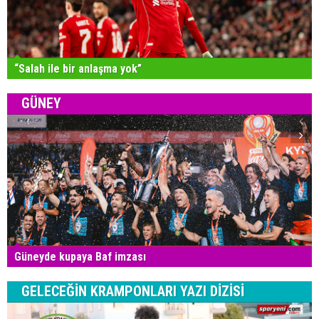
“Salah ile bir anlaşma yok”
GÜNEY
Güneyde kupaya Baf imzası
GELECEĞİN KRAMPONLARI YAZI DİZİSİ