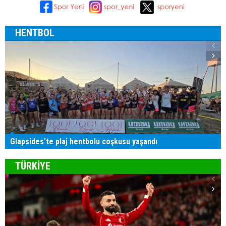
HENTBOL
Glapsides'te plaj hentbolu coşkusu yaşandı
TÜRKİYE