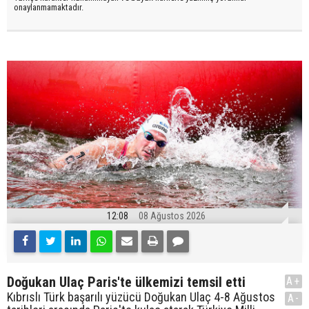
onaylanmamaktadır.
12:08
08 Ağustos 2026
Doğukan Ulaç Paris'te ülkemizi temsil etti
A+
Kıbrıslı Türk başarılı yüzücü Doğukan Ulaç 4-8 Ağustos
A-