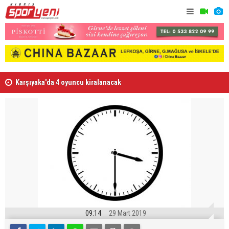
Karşıyaka'da 4 oyuncu kiralanacak
“Tesislere 
09:14
29 Mart 2019