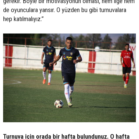
gerekir. Böyle bir motivasyonun olması, hem lige hem
de oyunculara yansır. O yüzden bu gibi turnuvalara
hep katılmalıyız.”
Turnuva için orada bir hafta bulundunuz. O hafta