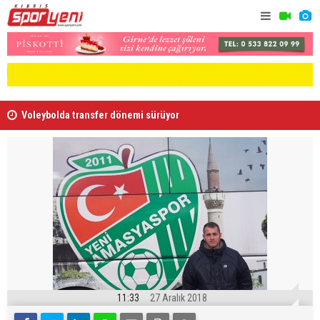
Voleybolda transfer dönemi sürüyor
Gençlik Gü
11:33
27 Aralık 2018