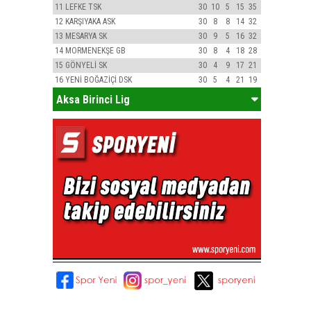
11
LEFKE TSK
30
10
5
15
35
12
KARŞIYAKA ASK
30
8
8
14
32
13
MESARYA SK
30
9
5
16
32
14
MORMENEKŞE GB
30
8
4
18
28
15
GÖNYELİ SK
30
4
9
17
21
16
YENİ BOĞAZİÇİ DSK
30
5
4
21
19
Aksa Birinci Lig