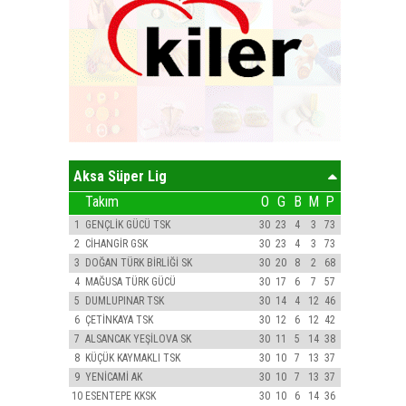
Aksa Süper Lig
Takım
O
G
B
M
P
1
GENÇLİK GÜCÜ TSK
30
23
4
3
73
2
CİHANGİR GSK
30
23
4
3
73
3
DOĞAN TÜRK BİRLİĞİ SK
30
20
8
2
68
4
MAĞUSA TÜRK GÜCÜ
30
17
6
7
57
5
DUMLUPINAR TSK
30
14
4
12
46
6
ÇETİNKAYA TSK
30
12
6
12
42
7
ALSANCAK YEŞİLOVA SK
30
11
5
14
38
8
KÜÇÜK KAYMAKLI TSK
30
10
7
13
37
9
YENİCAMİ AK
30
10
7
13
37
10
ESENTEPE KKSK
30
10
6
14
36