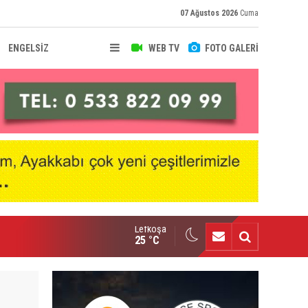
07 Ağustos 2026
Cuma
ENGELSİZ
WEB TV
FOTO GALERİ
Lefkoşa
nçlik Gücü kampa girdi
25 °C