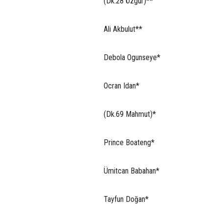
(Dk.28 Özgür)**
Ali Akbulut**
Debola Ogunseye*
Ocran Idan*
(Dk.69 Mahmut)*
Prince Boateng*
Ümitcan Babahan*
Tayfun Doğan*