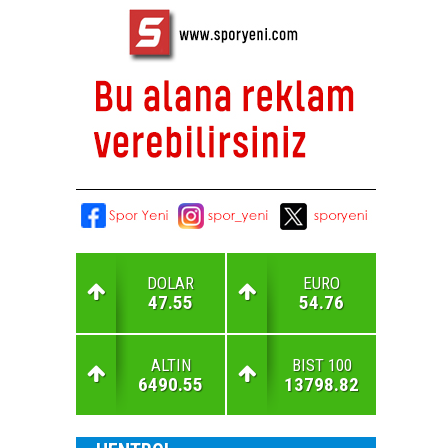
DOLAR
EURO
47.55
54.76
ALTIN
BIST 100
6490.55
13798.82