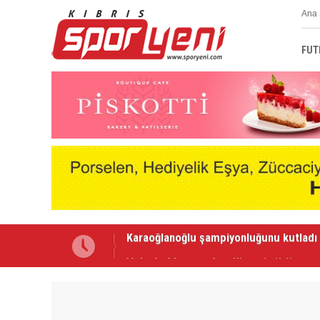
Ana 
FUT
Voleybolda transfer dönemi sürüyor