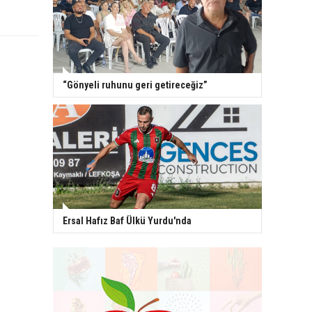
“Gönyeli ruhunu geri getireceğiz”
Ersal Hafız Baf Ülkü Yurdu'nda