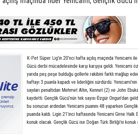
a açılış maçında lider Yenicami, Gençlik Gücü’
K-Pet Süper Lig’in 20’nci hafta açılış maçında Yenicami ile
Gücü derbi mücadelesinde karşı karşıya geldi. Yenicami özel
yarıda peş peşe bulduğu gollerle rakibini farklı mağlup ede
haftayı 3 puanla kapadı ve liderliğini sürdürdü. Yenicami’nin
sayıları penaltıdan Mehmet Altın, Kennet (2) ve John Ebuk
kaydetti. Gençlik Gücü’nün tek sayısı Özgür Ongun’dan geldi
bu sonucun ardından Yenicami puanını 48 yaparken Gençli
puanda kaldı. Ligin 21’inci haftasında Yenicami Girne Halk E
konuk olacak. Gençlik Gücü ise Doğan Türk Birliği’ni konuk