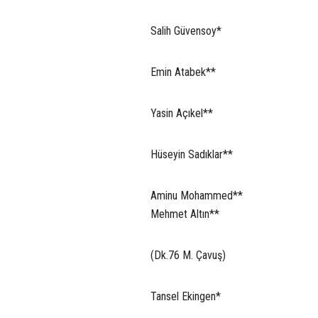
Salih Güvensoy*
Emin Atabek**
Yasin Açıkel**
Hüseyin Sadıklar**
Aminu Mohammed**
Mehmet Altın**
(Dk.76 M. Çavuş)
Tansel Ekingen*