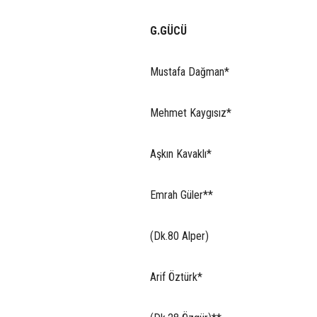
G.GÜCÜ
Mustafa Dağman*
Mehmet Kaygısız*
Aşkın Kavaklı*
Emrah Güler**
(Dk.80 Alper)
Arif Öztürk*