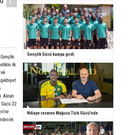
nü
A-
Gençlik Gücü kampa girdi
 Gençlik
likle ilk
rek
 galibiyet
a
. Alınan
k Gücü 22
vi’ne
Ndiaye resmen Mağusa Türk Gücü'nde
 edecek.