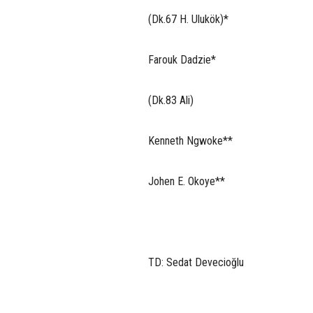
(Dk.67 H. Ulukök)*
Farouk Dadzie*
(Dk.83 Ali)
Kenneth Ngwoke**
Johen E. Okoye**
TD: Sedat Devecioğlu