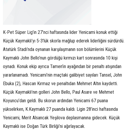
K-Pet Süper Lig’in 27’nci haftasında lider Yenicami konuk ettiği
Küçük Kaymaklı’yı 5-3’lük skorla mağlup ederek liderliğini sürdürdü.
Atatürk Stadı’nda oynanan karşılaşmanın son bölümlerini Küçük
Kaymaklı John Bello’nun gördüğü kırmızı kart sonrasında 10 kişi
oynadı. Konuk ekip ayrıca Tamen’in ayağından bir penaltı atışından
yararlanamadı. Yenicami’nin maçtaki galibiyet sayıları Tansel, John
Ebuka (2), Hascan Kırmaz ve penaltıdan Mehmet Altın kaydetti.
Küçük Kaymaklı’nın golleri John Bello, Paul Asare ve Mehmet
Koyuncu’dan geldi. Bu skorun ardından Yenicami 67 puana
yükselirken, K.Kaymaklı 27 puanda kaldı. Ligin 28’inci haftasında
Yenicami, Merit Alsancak Yeşilova deplasmanına gidecek. Küçük
Kaymaklı ise Doğan Türk Birliği’ni ağırlayacak.