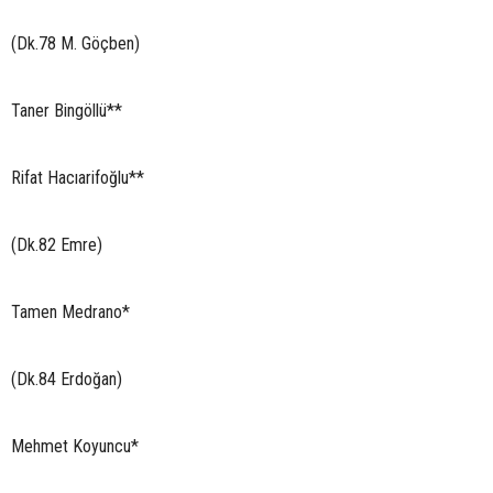
(Dk.78 M. Göçben)
Taner Bingöllü**
Rifat Hacıarifoğlu**
(Dk.82 Emre)
Tamen Medrano*
(Dk.84 Erdoğan)
Mehmet Koyuncu*