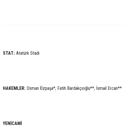
STAT:
Atatürk Stadı
HAKEMLER:
Osman Özpaşa*, Fatih Bardakçıoğlu**, İsmail Ercan**
YENİCAMİ