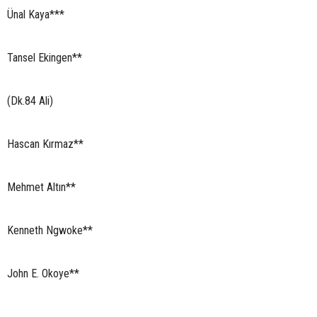
Ünal Kaya***
Tansel Ekingen**
(Dk.84 Ali)
Hascan Kırmaz**
Mehmet Altın**
Kenneth Ngwoke**
John E. Okoye**