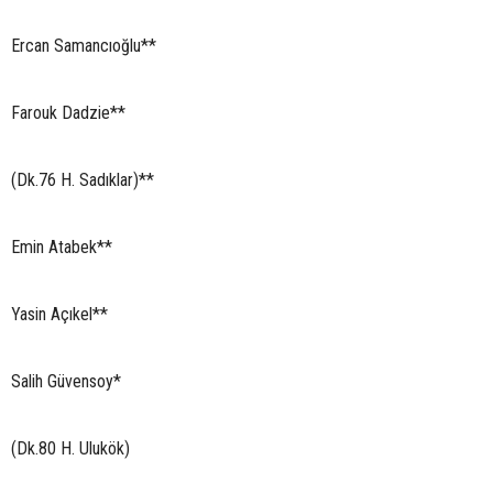
Ercan Samancıoğlu**
Farouk Dadzie**
(Dk.76 H. Sadıklar)**
Emin Atabek**
Yasin Açıkel**
Salih Güvensoy*
(Dk.80 H. Ulukök)