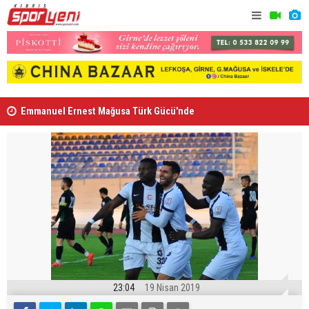
Emmanuel Ernest Mağusa Türk Gücü'nde
Nehir Deniz
23:04
19 Nisan 2019