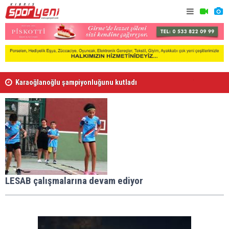
Karaoğlanoğlu şampiyonluğunu kutladı
Gençlik Gü
Voleybolda transfer dönemi sürüyor
LESAB çalışmalarına devam ediyor