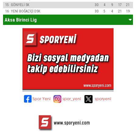
15
GÖNYELİ SK
30
4
9
17
21
16
YENİ BOĞAZİÇİ DSK
30
5
4
21
19
Aksa Birinci Lig