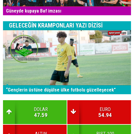
Güneyde kupaya Baf imzası
GELECEĞİN KRAMPONLARI YAZI DİZİSİ
“Gençlerin üstüne düşülse ülke futbolu güzelleşecek”
DOLAR
EURO
47.59
54.94
ALTIN
BIST 100