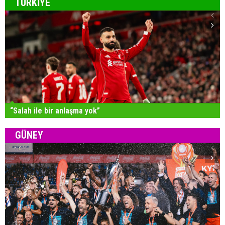
TÜRKİYE
“Salah ile bir anlaşma yok”
GÜNEY