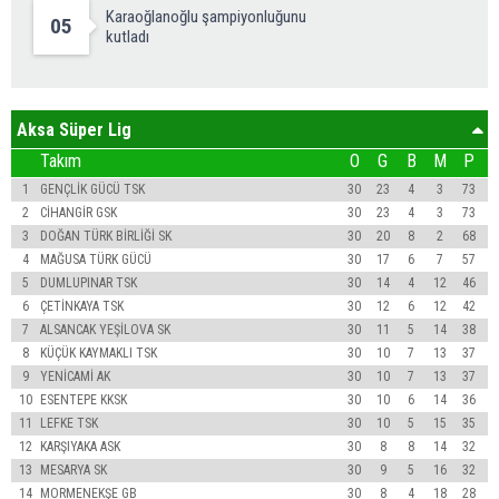
Karaoğlanoğlu şampiyonluğunu
05
kutladı
Aksa Süper Lig
Takım
O
G
B
M
P
1
GENÇLİK GÜCÜ TSK
30
23
4
3
73
2
CİHANGİR GSK
30
23
4
3
73
3
DOĞAN TÜRK BİRLİĞİ SK
30
20
8
2
68
4
MAĞUSA TÜRK GÜCÜ
30
17
6
7
57
5
DUMLUPINAR TSK
30
14
4
12
46
6
ÇETİNKAYA TSK
30
12
6
12
42
7
ALSANCAK YEŞİLOVA SK
30
11
5
14
38
8
KÜÇÜK KAYMAKLI TSK
30
10
7
13
37
9
YENİCAMİ AK
30
10
7
13
37
10
ESENTEPE KKSK
30
10
6
14
36
11
LEFKE TSK
30
10
5
15
35
12
KARŞIYAKA ASK
30
8
8
14
32
13
MESARYA SK
30
9
5
16
32
14
MORMENEKŞE GB
30
8
4
18
28