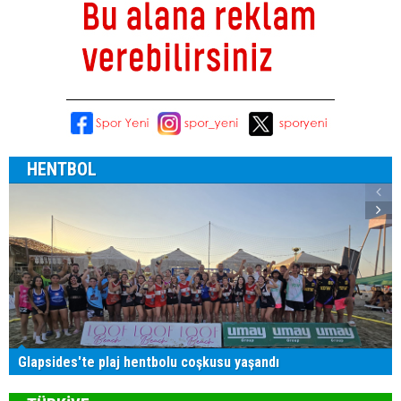
HENTBOL
Glapsides'te plaj hentbolu coşkusu yaşandı