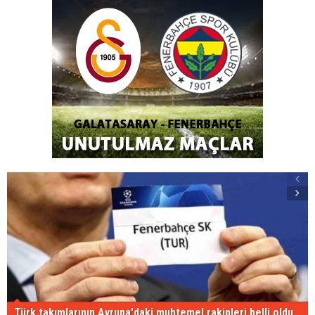
Türk takımlarının Avrupa'daki muhtemel rakipleri belli oldu