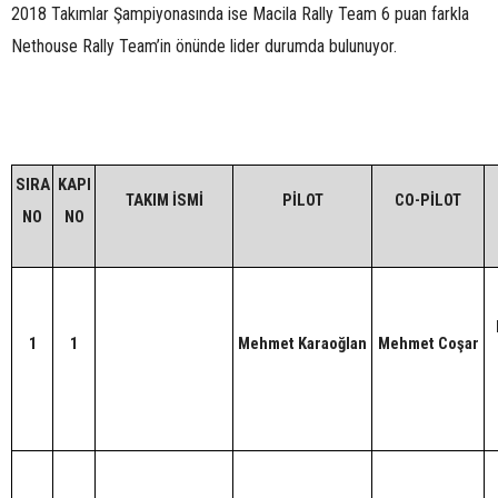
2018 Takımlar Şampiyonasında ise Macila Rally Team 6 puan farkla
Nethouse Rally Team’in önünde lider durumda bulunuyor.
SIRA
KAPI
TAKIM İSMİ
PİLOT
CO-PİLOT
NO
NO
1
1
Mehmet Karaoğlan
Mehmet Coşar