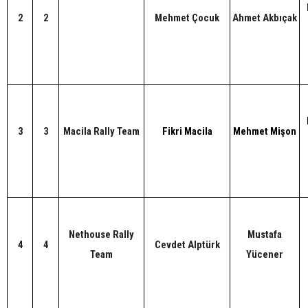
2
2
Mehmet Çocuk
Ahmet Akbıçak
3
3
Macila Rally Team
Fikri Macila
Mehmet Mişon
Nethouse Rally
Mustafa
4
4
Cevdet Alptürk
Team
Yücener