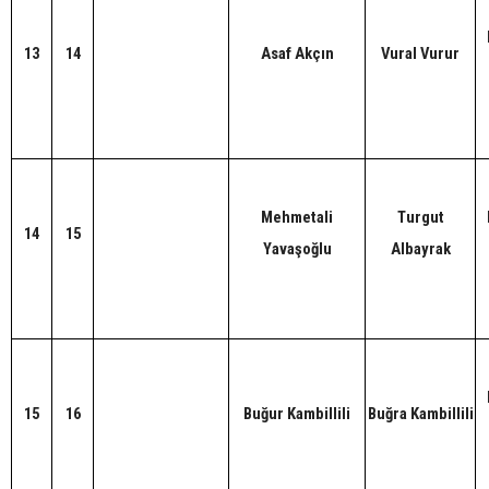
13
14
Asaf Akçın
Vural Vurur
Mehmetali
Turgut
14
15
Yavaşoğlu
Albayrak
15
16
Buğur Kambillili
Buğra Kambillili