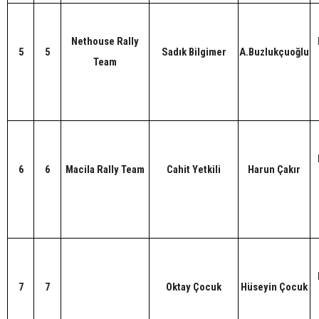
Nethouse Rally
5
5
Sadık Bilgimer
A.Buzlukçuoğlu
Team
6
6
Macila Rally Team
Cahit Yetkili
Harun Çakır
7
7
Oktay Çocuk
Hüseyin Çocuk