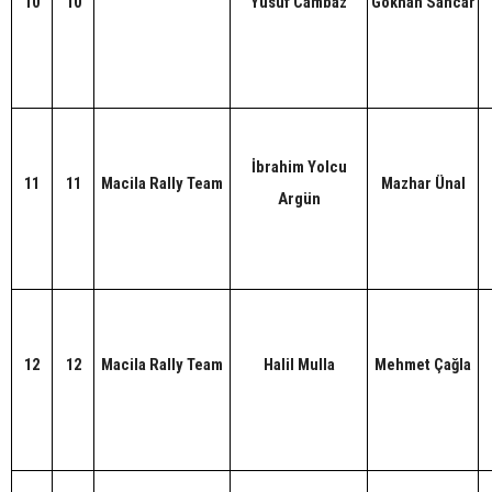
10
10
Yusuf Cambaz
Gökhan Sancar
İbrahim Yolcu
11
11
Macila Rally Team
Mazhar Ünal
Argün
12
12
Macila Rally Team
Halil Mulla
Mehmet Çağla