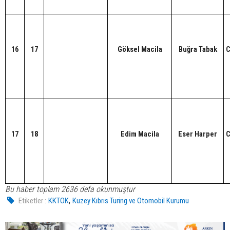
16
17
Göksel Macila
Buğra Tabak
C
17
18
Edim Macila
Eser Harper
C
Bu haber toplam 2636 defa okunmuştur
,
Etiketler :
KKTOK
Kuzey Kıbrıs Turing ve Otomobil Kurumu