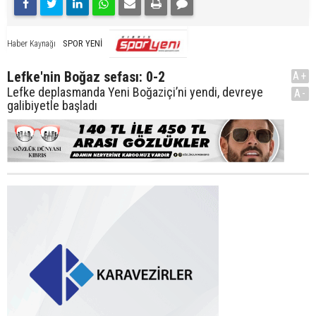
SPOR YENİ
Haber Kaynağı
Lefke'nin Boğaz sefası: 0-2
A+
Lefke deplasmanda Yeni Boğaziçi’ni yendi, devreye
A-
galibiyetle başladı