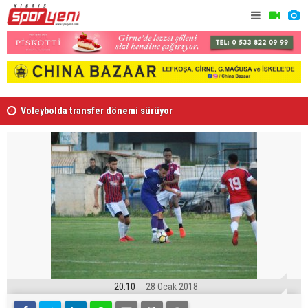
Voleybolda transfer dönemi sürüyor
Gençlik Gü
20:10
28 Ocak 2018