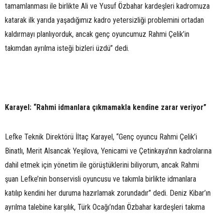
tamamlanması ile birlikte Ali ve Yusuf Özbahar kardeşleri kadromuza
katarak ilk yarıda yaşadığımız kadro yetersizliği problemini ortadan
kaldırmayı planlıyorduk, ancak genç oyuncumuz Rahmi Çelik’in
takımdan ayrılma isteği bizleri üzdü” dedi.
Karayel: “Rahmi idmanlara çıkmamakla kendine zarar veriyor”
Lefke Teknik Direktörü İltaç Karayel, “Genç oyuncu Rahmi Çelik’i
Binatlı, Merit Alsancak Yeşilova, Yenicami ve Çetinkaya’nın kadrolarına
dahil etmek için yönetim ile görüştüklerini biliyorum, ancak Rahmi
şuan Lefke’nin bonservisli oyuncusu ve takımla birlikte idmanlara
katılıp kendini her duruma hazırlamak zorundadır” dedi. Deniz Kibar’ın
ayrılma talebine karşılık, Türk Ocağı’ndan Özbahar kardeşleri takıma