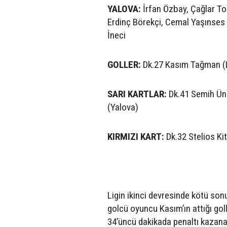
YALOVA:
İrfan Özbay, Çağlar To
Erdinç Börekçi, Cemal Yaşınses
İneci
GOLLER:
Dk.27 Kasım Tağman (L
SARI KARTLAR:
Dk.41 Semih Üna
(Yalova)
KIRMIZI KART:
Dk.32 Stelios Ki
Ligin ikinci devresinde kötü son
golcü oyuncu Kasım’ın attığı go
34’üncü dakikada penaltı kazana