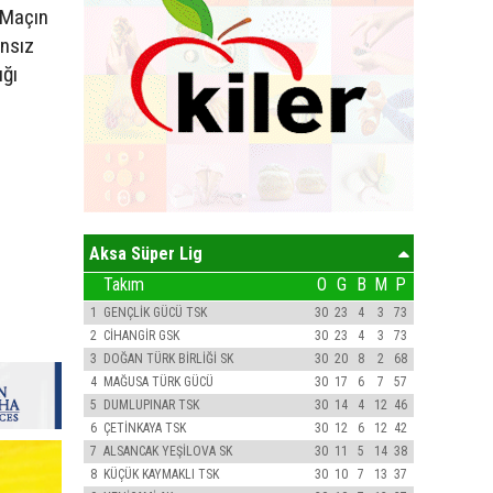
. Maçın
ansız
ığı
Aksa Süper Lig
Takım
O
G
B
M
P
1
GENÇLİK GÜCÜ TSK
30
23
4
3
73
2
CİHANGİR GSK
30
23
4
3
73
3
DOĞAN TÜRK BİRLİĞİ SK
30
20
8
2
68
4
MAĞUSA TÜRK GÜCÜ
30
17
6
7
57
5
DUMLUPINAR TSK
30
14
4
12
46
6
ÇETİNKAYA TSK
30
12
6
12
42
7
ALSANCAK YEŞİLOVA SK
30
11
5
14
38
8
KÜÇÜK KAYMAKLI TSK
30
10
7
13
37