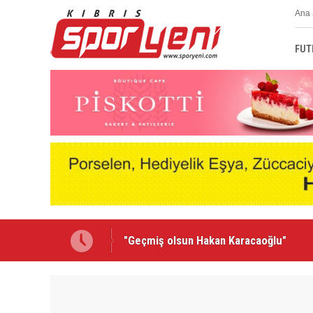
Ana 
FUT
Lionel Messi'nin acı günü