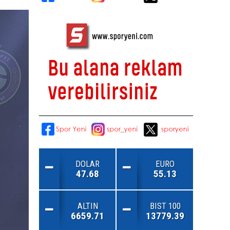
DOLAR
EURO
47.68
55.13
ALTIN
BIST 100
6659.71
13779.39