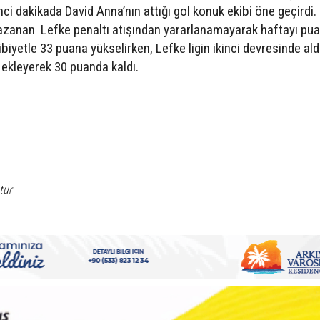
’nci dakikada David Anna’nın attığı gol konuk ekibi öne geçirdi
kazanan Lefke penaltı atışından yararlanamayarak haftayı pu
ibiyetle 33 puana yükselirken, Lefke ligin ikinci devresinde ald
 ekleyerek 30 puanda kaldı.
S
tur