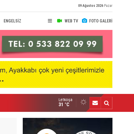
09 Ağustos 2026
Pazar
ENGELSİZ
WEB TV
FOTO GALERİ
Lefkoşa
senal, Bruno Guimaraes transferini duyurdu
31 °C