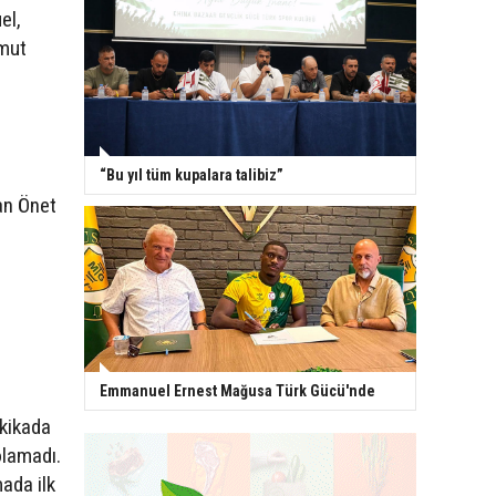
el,
hmut
“Bu yıl tüm kupalara talibiz”
an Önet
Emmanuel Ernest Mağusa Türk Gücü'nde
akikada
olamadı.
ada ilk