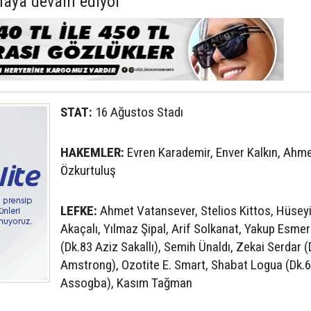
maya devam ediyor
STAT:
16 Ağustos Stadı
HAKEMLER:
Evren Karademir, Enver Kalkın, Ahm
Özkurtuluş
LEFKE:
Ahmet Vatansever, Stelios Kittos, Hüsey
Akaçalı, Yılmaz Şipal, Arif Solkanat, Yakup Esme
(Dk.83 Aziz Sakallı), Semih Ünaldı, Zekai Serdar (
Amstrong), Ozotite E. Smart, Shabat Logua (Dk.6
Assogba), Kasım Tağman