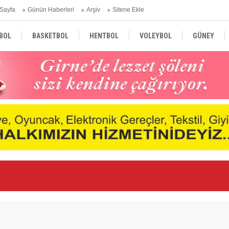
Sayfa
Günün Haberleri
Arşiv
Sitene Ekle
BOL
BASKETBOL
HENTBOL
VOLEYBOL
GÜNEY
TÜRKİYE
AVRUPA
DÜNYA
Ar