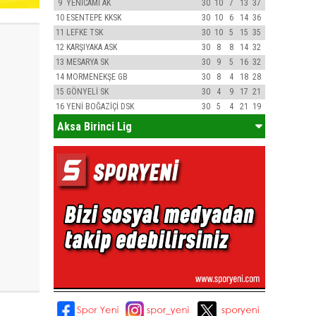
9
YENİCAMİ AK
30
10
7
13
37
10
ESENTEPE KKSK
30
10
6
14
36
11
LEFKE TSK
30
10
5
15
35
12
KARŞIYAKA ASK
30
8
8
14
32
13
MESARYA SK
30
9
5
16
32
14
MORMENEKŞE GB
30
8
4
18
28
15
GÖNYELİ SK
30
4
9
17
21
16
YENİ BOĞAZİÇİ DSK
30
5
4
21
19
Aksa Birinci Lig