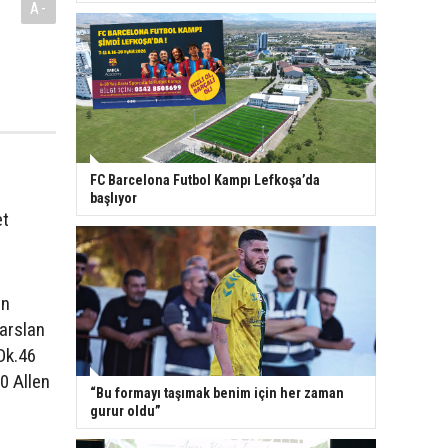
A-
FC Barcelona Futbol Kampı Lefkoşa’da
başlıyor
et
in
rarslan
Dk.46
0 Allen
“Bu formayı taşımak benim için her zaman
gurur oldu”