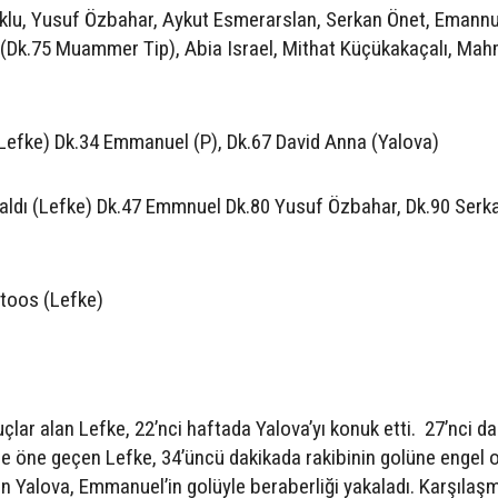
klu, Yusuf Özbahar, Aykut Esmerarslan, Serkan Önet, Emannu
 (Dk.75 Muammer Tip), Abia Israel, Mithat Küçükakaçalı, Ma
efke) Dk.34 Emmanuel (P), Dk.67 David Anna (Yalova)
ldı (Lefke) Dk.47 Emmnuel Dk.80 Yusuf Özbahar, Dk.90 Serk
ttoos (Lefke)
uçlar alan Lefke, 22’nci haftada Yalova’yı konuk etti. 27’nci d
lle öne geçen Lefke, 34’üncü dakikada rakibinin golüne engel 
n Yalova, Emmanuel’in golüyle beraberliği yakaladı. Karşılaşm