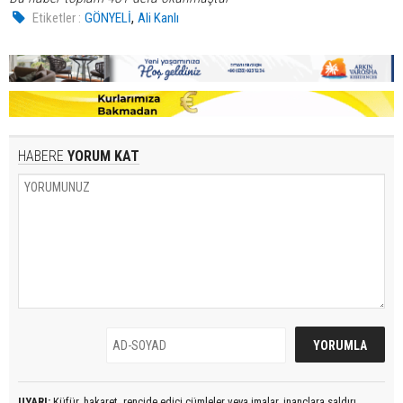
,
Etiketler :
GÖNYELİ
Ali Kanlı
HABERE
YORUM KAT
UYARI:
Küfür, hakaret, rencide edici cümleler veya imalar, inançlara saldırı