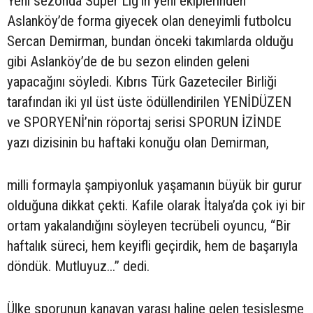
Yeni sezonda Süper Lig’in yeni ekiplerinden
Aslanköy’de forma giyecek olan deneyimli futbolcu
Sercan Demirman, bundan önceki takımlarda olduğu
gibi Aslanköy’de de bu sezon elinden geleni
yapacağını söyledi. Kıbrıs Türk Gazeteciler Birliği
tarafından iki yıl üst üste ödüllendirilen YENİDÜZEN
ve SPORYENİ’nin röportaj serisi SPORUN İZİNDE
yazı dizisinin bu haftaki konuğu olan Demirman,
milli formayla şampiyonluk yaşamanın büyük bir gurur
olduğuna dikkat çekti. Kafile olarak İtalya’da çok iyi bir
ortam yakalandığını söyleyen tecrübeli oyuncu, “Bir
haftalık süreci, hem keyifli geçirdik, hem de başarıyla
döndük. Mutluyuz...” dedi.
Ülke sporunun kanayan yarası haline gelen tesisleşme