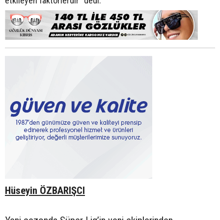
etkileyen faktörlerdir” dedi.
Hüseyin ÖZBARIŞCI