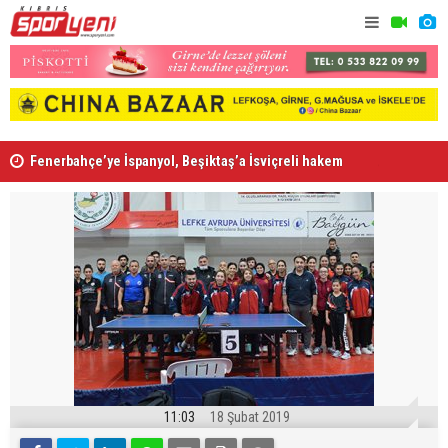
Fenerbahçe’ye İspanyol, Beşiktaş’a İsviçreli hakem
Aslanköy'de
11:03
18 Şubat 2019