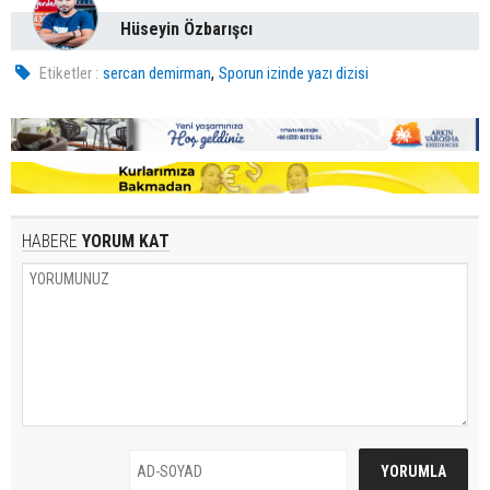
Hüseyin Özbarışcı
,
Etiketler :
sercan demirman
Sporun izinde yazı dizisi
HABERE
YORUM KAT