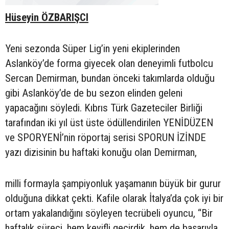
Hüseyin ÖZBARIŞCI
Yeni sezonda Süper Lig’in yeni ekiplerinden
Aslanköy’de forma giyecek olan deneyimli futbolcu
Sercan Demirman, bundan önceki takımlarda olduğu
gibi Aslanköy’de de bu sezon elinden geleni
yapacağını söyledi. Kıbrıs Türk Gazeteciler Birliği
tarafından iki yıl üst üste ödüllendirilen YENİDÜZEN
ve SPORYENİ’nin röportaj serisi SPORUN İZİNDE
yazı dizisinin bu haftaki konuğu olan Demirman,
milli formayla şampiyonluk yaşamanın büyük bir gurur
olduğuna dikkat çekti. Kafile olarak İtalya’da çok iyi bir
ortam yakalandığını söyleyen tecrübeli oyuncu, “Bir
haftalık süreci, hem keyifli geçirdik, hem de başarıyla