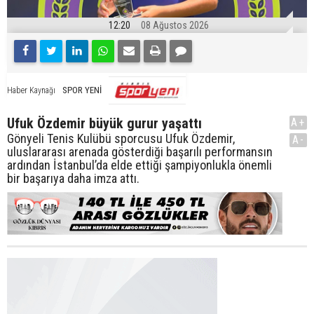
12:20
08 Ağustos 2026
SPOR YENİ
Haber Kaynağı
Ufuk Özdemir büyük gurur yaşattı
A+
Gönyeli Tenis Kulübü sporcusu Ufuk Özdemir,
A-
uluslararası arenada gösterdiği başarılı performansın
ardından İstanbul’da elde ettiği şampiyonlukla önemli
bir başarıya daha imza attı.