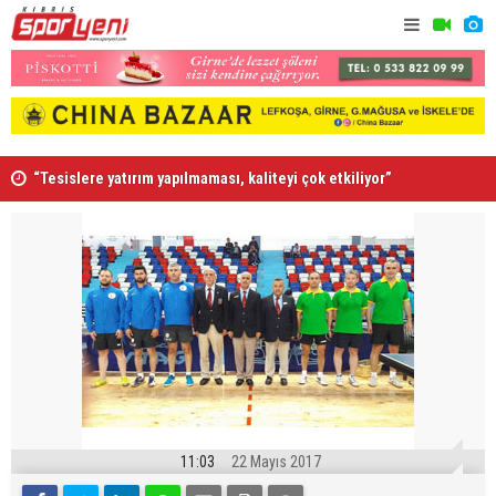
“Tesislere yatırım yapılmaması, kaliteyi çok etkiliyor”
"Geçmiş ol
11:03
22 Mayıs 2017