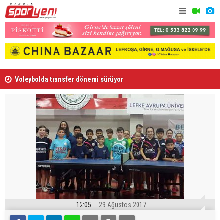
Voleybolda transfer dönemi sürüyor
Gençlik Gü
12:05
29 Ağustos 2017