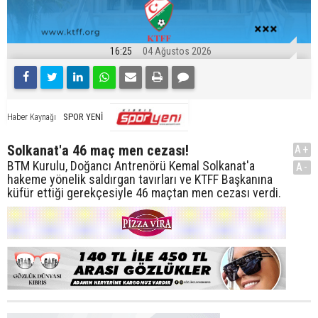
16:25
04 Ağustos 2026
SPOR YENİ
Haber Kaynağı
Solkanat'a 46 maç men cezası!
A+
BTM Kurulu, Doğancı Antrenörü Kemal Solkanat'a
A-
hakeme yönelik saldırgan tavırları ve KTFF Başkanına
küfür ettiği gerekçesiyle 46 maçtan men cezası verdi.