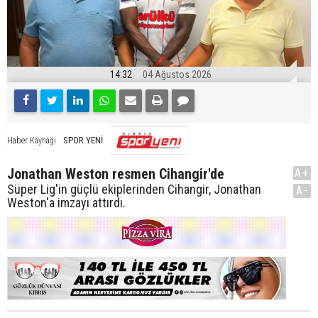
14:32
04 Ağustos 2026
SPOR YENİ
Haber Kaynağı
Jonathan Weston resmen Cihangir'de
A+
Süper Lig'in güçlü ekiplerinden Cihangir, Jonathan
A-
Weston'a imzayı attırdı.