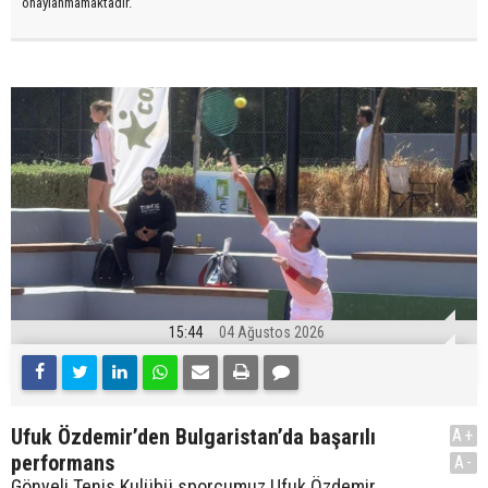
onaylanmamaktadır.
15:44
04 Ağustos 2026
Ufuk Özdemir’den Bulgaristan’da başarılı
A+
performans
A-
Gönyeli Tenis Kulübü sporcumuz Ufuk Özdemir,