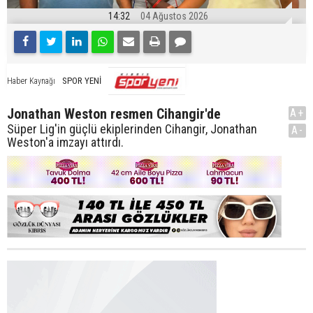
14:32
04 Ağustos 2026
SPOR YENİ
Haber Kaynağı
Jonathan Weston resmen Cihangir'de
A+
Süper Lig'in güçlü ekiplerinden Cihangir, Jonathan
A-
Weston'a imzayı attırdı.