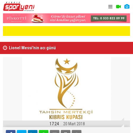
Lionel Messi'nin acı günü
Arsenal, B
17:24
20 Mart 2018