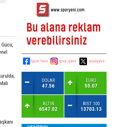
k Gücü,
enel
kurulda,
DOLAR
EURO
 Mali
47.56
55.07
ALTIN
BIST 100
6547.02
13703.13
aşkanı