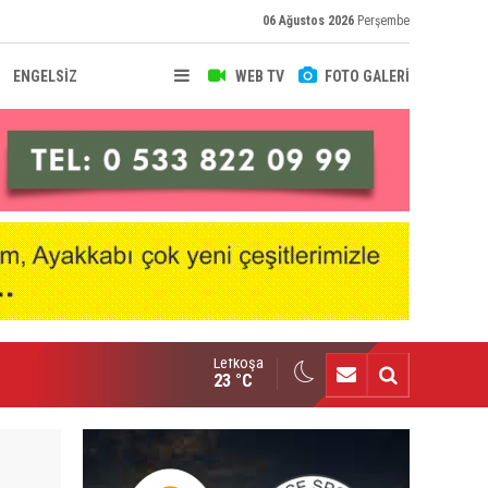
06 Ağustos 2026
Perşembe
ENGELSİZ
WEB TV
FOTO GALERİ
Lefkoşa
ymaklı heyetinden Harmancı’ya ziyaret
23 °C