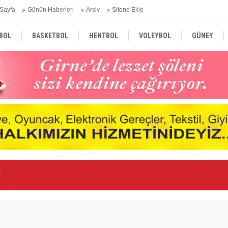
Sayfa
Günün Haberleri
Arşiv
Sitene Ekle
BOL
BASKETBOL
HENTBOL
VOLEYBOL
GÜNEY
TÜRKİYE
AVRUPA
DÜNYA
ldı
Ka