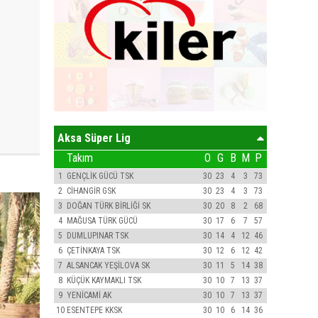
Aksa Süper Lig
Takım
O
G
B
M
P
1
GENÇLİK GÜCÜ TSK
30
23
4
3
73
2
CİHANGİR GSK
30
23
4
3
73
3
DOĞAN TÜRK BİRLİĞİ SK
30
20
8
2
68
4
MAĞUSA TÜRK GÜCÜ
30
17
6
7
57
5
DUMLUPINAR TSK
30
14
4
12
46
6
ÇETİNKAYA TSK
30
12
6
12
42
7
ALSANCAK YEŞİLOVA SK
30
11
5
14
38
8
KÜÇÜK KAYMAKLI TSK
30
10
7
13
37
9
YENİCAMİ AK
30
10
7
13
37
10
ESENTEPE KKSK
30
10
6
14
36