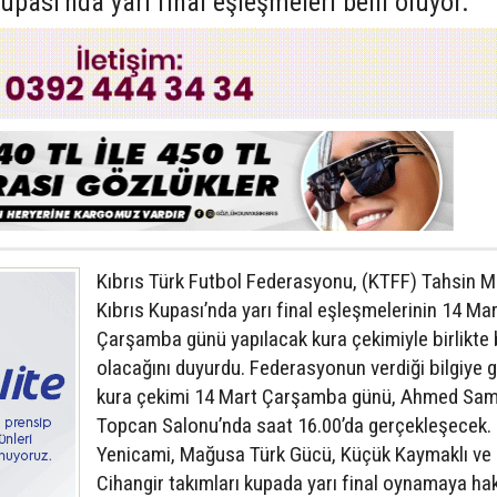
pası'nda yarı final eşleşmeleri belli oluyor.
Kıbrıs Türk Futbol Federasyonu, (KTFF) Tahsin M
Kıbrıs Kupası’nda yarı final eşleşmelerinin 14 Mar
Çarşamba günü yapılacak kura çekimiyle birlikte b
olacağını duyurdu. Federasyonun verdiği bilgiye g
kura çekimi 14 Mart Çarşamba günü, Ahmed Sam
Topcan Salonu’nda saat 16.00’da gerçekleşecek.
Yenicami, Mağusa Türk Gücü, Küçük Kaymaklı ve
Cihangir takımları kupada yarı final oynamaya ha