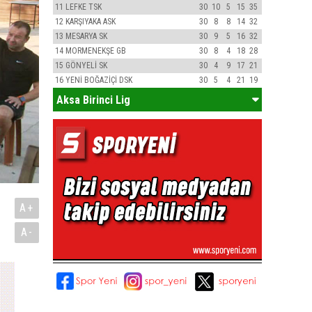
11
LEFKE TSK
30
10
5
15
35
12
KARŞIYAKA ASK
30
8
8
14
32
13
MESARYA SK
30
9
5
16
32
14
MORMENEKŞE GB
30
8
4
18
28
15
GÖNYELİ SK
30
4
9
17
21
16
YENİ BOĞAZİÇİ DSK
30
5
4
21
19
Aksa Birinci Lig
A+
A-