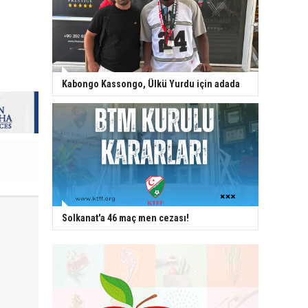
Kabongo Kassongo, Ülkü Yurdu için adada
Solkanat'a 46 maç men cezası!