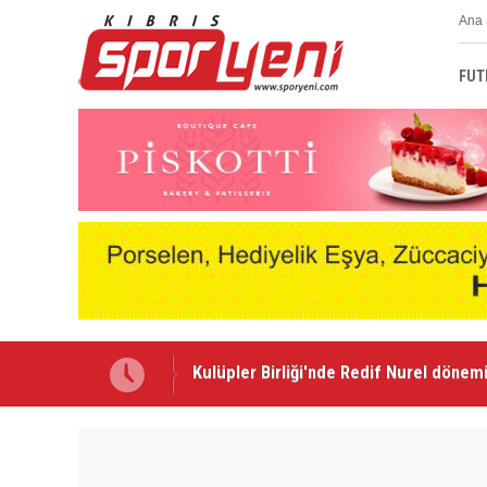
Ana 
FUT
Gençlik Gücü’nde Mali Genel Kurul yapı