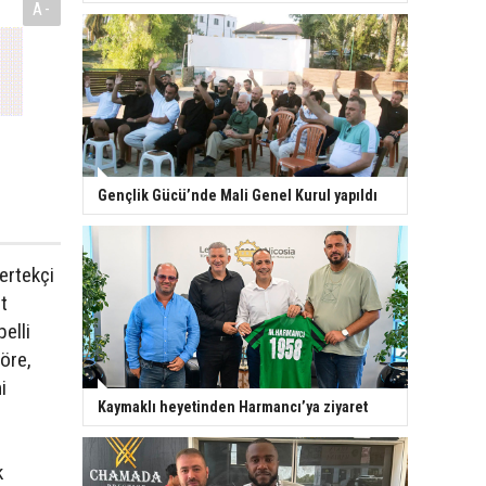
A-
Gençlik Gücü’nde Mali Genel Kurul yapıldı
ertekçi
t
elli
öre,
i
Kaymaklı heyetinden Harmancı’ya ziyaret
k