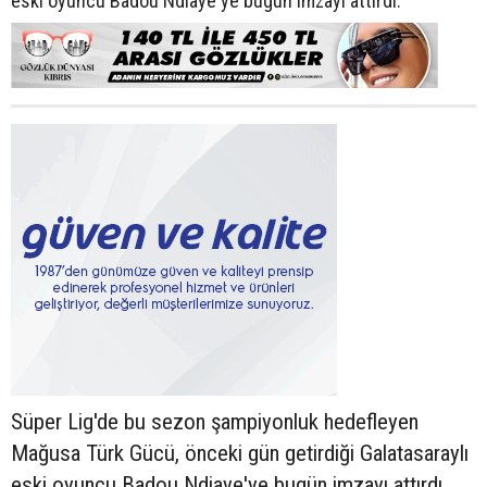
eski oyuncu Badou Ndiaye'ye bugün imzayı attırdı.
Süper Lig'de bu sezon şampiyonluk hedefleyen
Mağusa Türk Gücü, önceki gün getirdiği Galatasaraylı
eski oyuncu Badou Ndiaye'ye bugün imzayı attırdı.